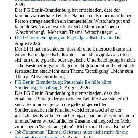
2026
Das FG Berlin-Brandenburg hat entschieden, dass der
kommerzialisierbare Teil des Namensrechts einer natürlichen
Person ertragsteuerlich ein immaterielles Wirtschaftsgut und
kein bloßes Nutzungsrecht darstellt.Mehr zum Thema
'Abschreibung'...Mehr zum Thema 'Wirtschaftsgut'...
BFH: Unterbeteiligung an Kapitalgesellschaftsanteil
6.
August 2026
Der BFH hat entschieden, dass für eine Unterbeteiligung an
einem Kapitalgesellschaftsanteil – unabhängig davon, ob es
sich um eine typische oder atypische Unterbeteiligung handelt
– die Besteuerungsgrundlagen nicht gesondert und einheitlich
festzustellen sind.Mehr zum Thema 'Beteiligung'...Mehr zum
Thema 'Abgabenordnung'...
FG Berlin-Brandenburg: Pauschale Beihilfe kürzt
Sonderausgabenabzug
6. August 2026
Das FG Berlin-Brandenburg hat entschieden, dass die
erhaltenen Beträge der pauschalen Beihilfe zwar steuerfrei
sind. Sie mindern jedoch die geltend gemachten
Sonderausgaben für Krankenversicherungsbeiträge der
gesetzlichen Krankenversicherung, da sie mit diesen in einem
unmittelbaren wirtschaftlichen Zusammenhang stehen.Mehr
zum Thema 'Sonderausgaben'...Mehr zum Thema 'Beihilfe'...
Job-Futuromat: "Einmal Gelerntes nützt nicht mehr für die
gesamte Berufskarriere"
6. August 2026