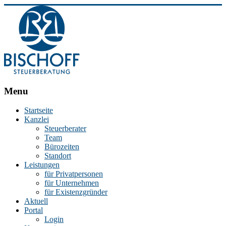
BISCHOFF
Menu
Steuerberatung
Startseite
Kanzlei
Stephan
Steuerberater
Bischoff
Team
|
Bürozeiten
Steuerberater
Standort
in
Leistungen
Essen
für Privatpersonen
für Unternehmen
für Existenzgründer
Aktuell
Portal
Login