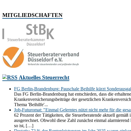
MITGLIEDSCHAFTEN
Aktuelles Steuerrecht
FG Berlin-Brandenburg: Pauschale Beihilfe kürzt Sonderausg
Das FG Berlin-Brandenburg hat entschieden, dass die erhaltene
Krankenversicherungsbeiträge der gesetzlichen Krankenversic
Thema 'Beihilfe'...
Job-Futuromat: "Einmal Gelerntes nützt nicht mehr für die ges
62 Prozent der Tätigkeiten, die Steuerberatende aktuell gemäß 
ausgerechnet. Obwohl diese Zahl zunächst einmal alarmierend kli
so ist, […]
Destatis: 72 % der Rentenleistungen im Jahr 2025 waren einko