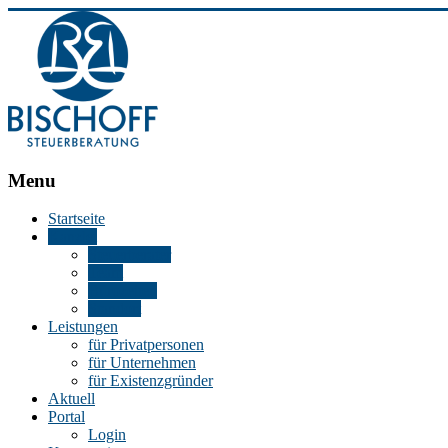
BISCHOFF
Menu
Steuerberatung
Startseite
Kanzlei
Stephan
Steuerberater
Bischoff
Team
|
Bürozeiten
Steuerberater
Standort
in
Leistungen
Essen
für Privatpersonen
für Unternehmen
für Existenzgründer
Aktuell
Portal
Login