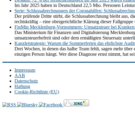
Im Jahr 2025 haben in Deutschland 22,5 Mio. Personen Leistun
Serie: Schlussabrechnungen der Coronahilfen: Schlussabrechn
Der prüfende Dritte stirbt, die Schlussabrechnung bleibt aus,
rechtskräftig – eine obergerichtliche Klärung dieser Fallgrupp
FinMin Mecklenburg-Vorpommern: Umsatzsteuer bei Krankenf
Das Ministerium für Finanzen und Digitalisierung Mecklenbur
umsatzsteuerbefreit sind oder dem ermäßigten Steuersatz unt
Kanzleistrategie: Warum die Sommerferien das ehrlichste Audit 
Drei Wochen, in denen das halbe Team fehlt, sagen mehr über e
einzigen Person hängt. Wer diese Diagnose ernst nimmt, hat se
Impressum
AAB
Datenschutz
Haftung
Cookie-Richtlinie (EU)