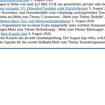
gen in Höhe von rund 423 Mrd. EUR aus gesetzlicher, privater oder be
ung versäumt: VG Düsseldorf bestätigt volle Rückforderung
5. August
 die November- und Dezemberhilfe wird vollständig zurückgefordert. D
e steht aus.Mehr zum Thema 'Coronavirus'...Mehr zum Thema 'Beihilfe'..
ahrten durch Taxi- und Mietwagenunternehmer
5. August 2026
g-Vorpommern hat in einem Eralss klargestellt, unter welchen Voraus
erliegen.Mehr zum Thema 'Beförderung'...Mehr zum Thema 'Mietwagen'.
Ihrer Kanzlei sind
4. August 2026
ine Kanzlei aus als jede Qualitätsprüfung. Der August legt offen, welc
ine Agenda für das zweite Halbjahr.Mehr zum Thema 'Kanzleiorganisati