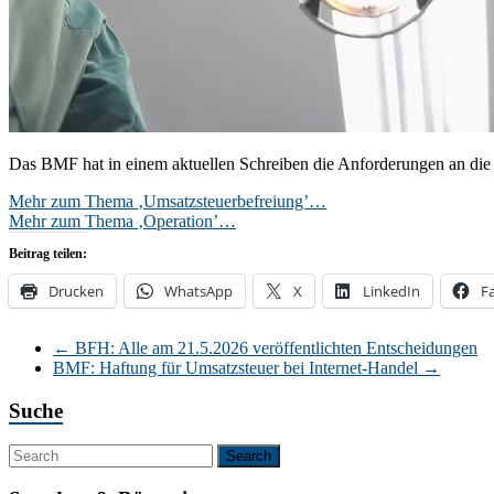
Das BMF hat in einem aktuellen Schreiben die Anforderungen an die
Mehr zum Thema ‚Umsatzsteuerbefreiung’…
Mehr zum Thema ‚Operation’…
Beitrag teilen:
Drucken
WhatsApp
X
LinkedIn
F
←
BFH: Alle am 21.5.2026 veröffentlichten Entscheidungen
BMF: Haftung für Umsatzsteuer bei Internet-Handel
→
Suche