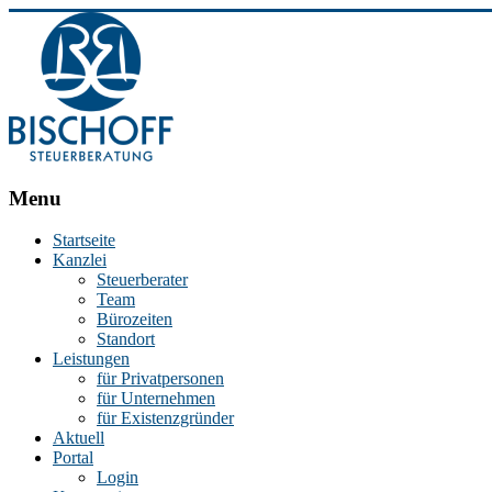
BISCHOFF
Menu
Steuerberatung
Startseite
Kanzlei
Stephan
Steuerberater
Bischoff
Team
|
Bürozeiten
Steuerberater
Standort
in
Leistungen
Essen
für Privatpersonen
für Unternehmen
für Existenzgründer
Aktuell
Portal
Login