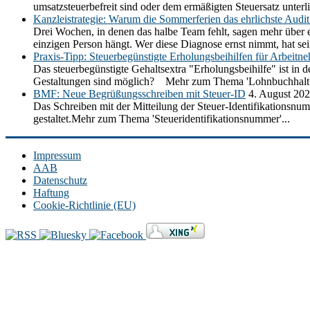
umsatzsteuerbefreit sind oder dem ermäßigten Steuersatz unt
Kanzleistrategie: Warum die Sommerferien das ehrlichste Audit 
Drei Wochen, in denen das halbe Team fehlt, sagen mehr über e
einzigen Person hängt. Wer diese Diagnose ernst nimmt, hat se
Praxis-Tipp: Steuerbegünstigte Erholungsbeihilfen für Arbeitn
Das steuerbegünstigte Gehaltsextra "Erholungsbeihilfe" ist in
Gestaltungen sind möglich? Mehr zum Thema 'Lohnbuchhaltu
BMF: Neue Begrüßungsschreiben mit Steuer-ID
4. August 20
Das Schreiben mit der Mitteilung der Steuer-Identifikationsnum
gestaltet.Mehr zum Thema 'Steueridentifikationsnummer'...
Impressum
AAB
Datenschutz
Haftung
Cookie-Richtlinie (EU)