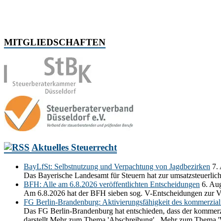
MITGLIEDSCHAFTEN
Aktuelles Steuerrecht
BayLfSt: Selbstnutzung und Verpachtung von Jagdbezirken
7.
Das Bayerische Landesamt für Steuern hat zur umsatzsteuerli
BFH: Alle am 6.8.2026 veröffentlichten Entscheidungen
6. Au
Am 6.8.2026 hat der BFH sieben sog. V-Entscheidungen zur V
FG Berlin-Brandenburg: Aktivierungsfähigkeit des kommerziali
Das FG Berlin-Brandenburg hat entschieden, dass der kommerzia
darstellt.Mehr zum Thema 'Abschreibung'...Mehr zum Thema 'Wi