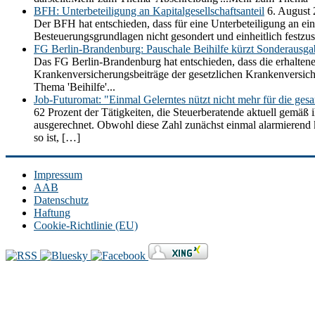
BFH: Unterbeteiligung an Kapitalgesellschaftsanteil
6. August
Der BFH hat entschieden, dass für eine Unterbeteiligung an ein
Besteuerungsgrundlagen nicht gesondert und einheitlich festz
FG Berlin-Brandenburg: Pauschale Beihilfe kürzt Sonderausg
Das FG Berlin-Brandenburg hat entschieden, dass die erhaltene
Krankenversicherungsbeiträge der gesetzlichen Krankenversic
Thema 'Beihilfe'...
Job-Futuromat: "Einmal Gelerntes nützt nicht mehr für die ges
62 Prozent der Tätigkeiten, die Steuerberatende aktuell gemäß 
ausgerechnet. Obwohl diese Zahl zunächst einmal alarmierend kli
so ist, […]
Impressum
AAB
Datenschutz
Haftung
Cookie-Richtlinie (EU)