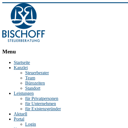
BISCHOFF
Menu
Steuerberatung
Startseite
Kanzlei
Stephan
Steuerberater
Bischoff
Team
|
Bürozeiten
Steuerberater
Standort
in
Leistungen
Essen
für Privatpersonen
für Unternehmen
für Existenzgründer
Aktuell
Portal
Login