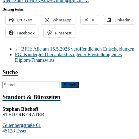
Mehr zum Thema ‚Aufzeichnungspflicht’…
Beitrag teilen:
Drucken
WhatsApp
X
LinkedIn
Facebook
Pinterest
←
BFH: Alle am 15.5.2026 veröffentlichten Entscheidungen
FG: Kindergeld bei anlassbezogener Freistellung eines
Diplom-Finanzwirts
→
Suche
Standort & Bürozeiten
Stephan Bischoff
STEUERBERATER
Gutenbergstraße 61
45128 Essen