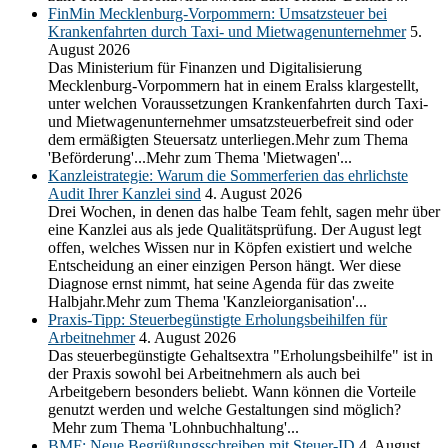
FinMin Mecklenburg-Vorpommern: Umsatzsteuer bei
Krankenfahrten durch Taxi- und Mietwagenunternehmer
5.
August 2026
Das Ministerium für Finanzen und Digitalisierung
Mecklenburg-Vorpommern hat in einem Eralss klargestellt,
unter welchen Voraussetzungen Krankenfahrten durch Taxi-
und Mietwagenunternehmer umsatzsteuerbefreit sind oder
dem ermäßigten Steuersatz unterliegen.Mehr zum Thema
'Beförderung'...Mehr zum Thema 'Mietwagen'...
Kanzleistrategie: Warum die Sommerferien das ehrlichste
Audit Ihrer Kanzlei sind
4. August 2026
Drei Wochen, in denen das halbe Team fehlt, sagen mehr über
eine Kanzlei aus als jede Qualitätsprüfung. Der August legt
offen, welches Wissen nur in Köpfen existiert und welche
Entscheidung an einer einzigen Person hängt. Wer diese
Diagnose ernst nimmt, hat seine Agenda für das zweite
Halbjahr.Mehr zum Thema 'Kanzleiorganisation'...
Praxis-Tipp: Steuerbegünstigte Erholungsbeihilfen für
Arbeitnehmer
4. August 2026
Das steuerbegünstigte Gehaltsextra "Erholungsbeihilfe" ist in
der Praxis sowohl bei Arbeitnehmern als auch bei
Arbeitgebern besonders beliebt. Wann können die Vorteile
genutzt werden und welche Gestaltungen sind möglich?
Mehr zum Thema 'Lohnbuchhaltung'...
BMF: Neue Begrüßungsschreiben mit Steuer-ID
4. August