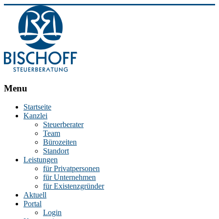
BISCHOFF
Menu
Steuerberatung
Startseite
Kanzlei
Stephan
Steuerberater
Bischoff
Team
|
Bürozeiten
Steuerberater
Standort
in
Leistungen
Essen
für Privatpersonen
für Unternehmen
für Existenzgründer
Aktuell
Portal
Login