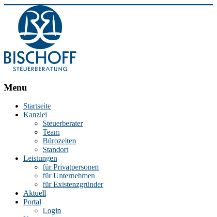
BISCHOFF
Menu
Steuerberatung
Startseite
Kanzlei
Stephan
Steuerberater
Bischoff
Team
|
Bürozeiten
Steuerberater
Standort
in
Leistungen
Essen
für Privatpersonen
für Unternehmen
für Existenzgründer
Aktuell
Portal
Login