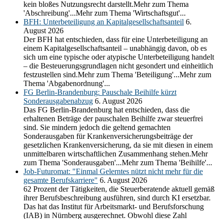
kein bloßes Nutzungsrecht darstellt.Mehr zum Thema
'Abschreibung'...Mehr zum Thema 'Wirtschaftsgut'...
BFH: Unterbeteiligung an Kapitalgesellschaftsanteil
6.
August 2026
Der BFH hat entschieden, dass für eine Unterbeteiligung an
einem Kapitalgesellschaftsanteil – unabhängig davon, ob es
sich um eine typische oder atypische Unterbeteiligung handelt
– die Besteuerungsgrundlagen nicht gesondert und einheitlich
festzustellen sind.Mehr zum Thema 'Beteiligung'...Mehr zum
Thema 'Abgabenordnung'...
FG Berlin-Brandenburg: Pauschale Beihilfe kürzt
Sonderausgabenabzug
6. August 2026
Das FG Berlin-Brandenburg hat entschieden, dass die
erhaltenen Beträge der pauschalen Beihilfe zwar steuerfrei
sind. Sie mindern jedoch die geltend gemachten
Sonderausgaben für Krankenversicherungsbeiträge der
gesetzlichen Krankenversicherung, da sie mit diesen in einem
unmittelbaren wirtschaftlichen Zusammenhang stehen.Mehr
zum Thema 'Sonderausgaben'...Mehr zum Thema 'Beihilfe'...
Job-Futuromat: "Einmal Gelerntes nützt nicht mehr für die
gesamte Berufskarriere"
6. August 2026
62 Prozent der Tätigkeiten, die Steuerberatende aktuell gemäß
ihrer Berufsbeschreibung ausführen, sind durch KI ersetzbar.
Das hat das Institut für Arbeitsmarkt- und Berufsforschung
(IAB) in Nürnberg ausgerechnet. Obwohl diese Zahl