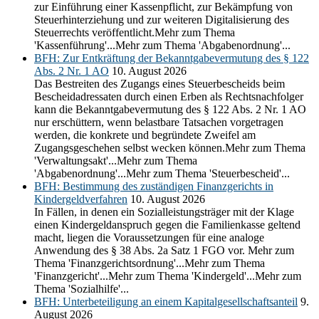
zur Einführung einer Kassenpflicht, zur Bekämpfung von
Steuerhinterziehung und zur weiteren Digitalisierung des
Steuerrechts veröffentlicht.Mehr zum Thema
'Kassenführung'...Mehr zum Thema 'Abgabenordnung'...
BFH: Zur Entkräftung der Bekanntgabevermutung des § 122
Abs. 2 Nr. 1 AO
10. August 2026
Das Bestreiten des Zugangs eines Steuerbescheids beim
Bescheidadressaten durch einen Erben als Rechtsnachfolger
kann die Bekanntgabevermutung des § 122 Abs. 2 Nr. 1 AO
nur erschüttern, wenn belastbare Tatsachen vorgetragen
werden, die konkrete und begründete Zweifel am
Zugangsgeschehen selbst wecken können.Mehr zum Thema
'Verwaltungsakt'...Mehr zum Thema
'Abgabenordnung'...Mehr zum Thema 'Steuerbescheid'...
BFH: Bestimmung des zuständigen Finanzgerichts in
Kindergeldverfahren
10. August 2026
In Fällen, in denen ein Sozialleistungsträger mit der Klage
einen Kindergeldanspruch gegen die Familienkasse geltend
macht, liegen die Voraussetzungen für eine analoge
Anwendung des § 38 Abs. 2a Satz 1 FGO vor. Mehr zum
Thema 'Finanzgerichtsordnung'...Mehr zum Thema
'Finanzgericht'...Mehr zum Thema 'Kindergeld'...Mehr zum
Thema 'Sozialhilfe'...
BFH: Unterbeteiligung an einem Kapitalgesellschaftsanteil
9.
August 2026