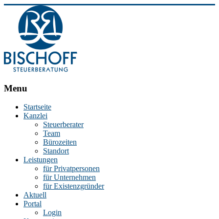
BISCHOFF
Menu
Steuerberatung
Startseite
Kanzlei
Stephan
Steuerberater
Bischoff
Team
|
Bürozeiten
Steuerberater
Standort
in
Leistungen
Essen
für Privatpersonen
für Unternehmen
für Existenzgründer
Aktuell
Portal
Login