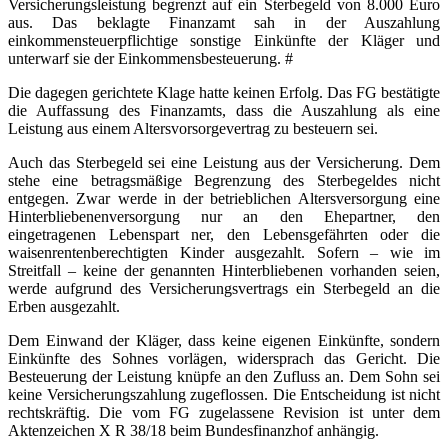
Versicherungsleistung begrenzt auf ein Sterbegeld von 8.000 Euro
aus. Das beklagte Finanzamt sah in der Auszahlung
einkommensteuerpflichtige sonstige Einkünfte der Kläger und
unterwarf sie der Einkommensbesteuerung. #
Die dagegen gerichtete Klage hatte keinen Erfolg. Das FG bestätigte
die Auffassung des Finanzamts, dass die Auszahlung als eine
Leistung aus einem Altersvorsorgevertrag zu besteuern sei.
Auch das Sterbegeld sei eine Leistung aus der Versicherung. Dem
stehe eine betragsmäßige Begrenzung des Sterbegeldes nicht
entgegen. Zwar werde in der betrieblichen Altersversorgung eine
Hinterbliebenenversorgung nur an den Ehepartner, den
eingetragenen Lebenspart ner, den Lebensgefährten oder die
waisenrentenberechtigten Kinder ausgezahlt. Sofern – wie im
Streitfall – keine der genannten Hinterbliebenen vorhanden seien,
werde aufgrund des Versicherungsvertrags ein Sterbegeld an die
Erben ausgezahlt.
Dem Einwand der Kläger, dass keine eigenen Einkünfte, sondern
Einkünfte des Sohnes vorlägen, widersprach das Gericht. Die
Besteuerung der Leistung knüpfe an den Zufluss an. Dem Sohn sei
keine Versicherungszahlung zugeflossen. Die Entscheidung ist nicht
rechtskräftig. Die vom FG zugelassene Revision ist unter dem
Aktenzeichen X R 38/18 beim Bundesfinanzhof anhängig.