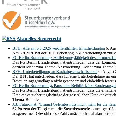
Aktuelles Steuerrecht
BFH: Alle am 6.8.2026 veröffentlichten Entscheidungen
6. Au
Am 6.8.2026 hat der BFH sieben sog. V-Entscheidungen zur V
FG Berlin-Brandenburg: Aktivierungsfähigkeit des kommerziali
Das FG Berlin-Brandenburg hat entschieden, dass der kommerzia
darstellt.Mehr zum Thema 'Abschreibung'...Mehr zum Thema 'Wi
BFH: Unterbeteiligung an Kapitalgesellschaftsanteil
6. August
Der BFH hat entschieden, dass für eine Unterbeteiligung an ein
Besteuerungsgrundlagen nicht gesondert und einheitlich festz
FG Berlin-Brandenburg: Pauschale Beihilfe kürzt Sonderausg
Das FG Berlin-Brandenburg hat entschieden, dass die erhaltene
Krankenversicherungsbeiträge der gesetzlichen Krankenversic
Thema 'Beihilfe'...
Job-Futuromat: "Einmal Gelerntes nützt nicht mehr für die ges
62 Prozent der Tätigkeiten, die Steuerberatende aktuell gemäß 
ausgerechnet. Obwohl diese Zahl zunächst einmal alarmierend kli