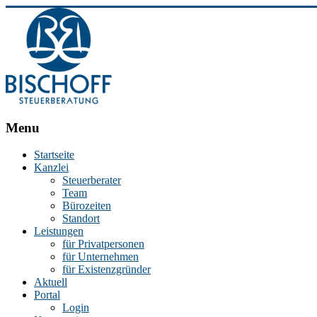
BISCHOFF
Menu
Steuerberatung
Startseite
Kanzlei
Stephan
Steuerberater
Bischoff
Team
|
Bürozeiten
Steuerberater
Standort
in
Leistungen
Essen
für Privatpersonen
für Unternehmen
für Existenzgründer
Aktuell
Portal
Login