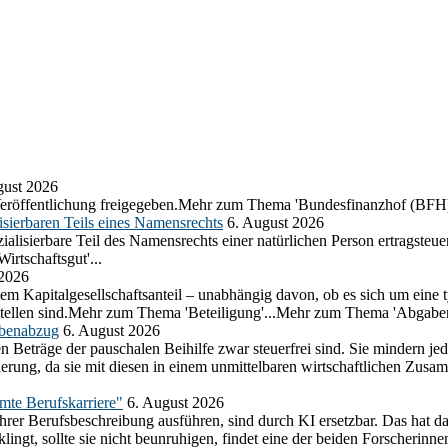
gust 2026
eröffentlichung freigegeben.Mehr zum Thema 'Bundesfinanzhof (BFH)
sierbaren Teils eines Namensrechts
6. August 2026
lisierbare Teil des Namensrechts einer natürlichen Person ertragsteuer
rtschaftsgut'...
 2026
em Kapitalgesellschaftsanteil – unabhängig davon, ob es sich um eine t
ustellen sind.Mehr zum Thema 'Beteiligung'...Mehr zum Thema 'Abgabe
abenabzug
6. August 2026
n Beträge der pauschalen Beihilfe zwar steuerfrei sind. Sie mindern j
herung, da sie mit diesen in einem unmittelbaren wirtschaftlichen Z
amte Berufskarriere"
6. August 2026
ihrer Berufsbeschreibung ausführen, sind durch KI ersetzbar. Das hat d
ngt, sollte sie nicht beunruhigen, findet eine der beiden Forscherinnen