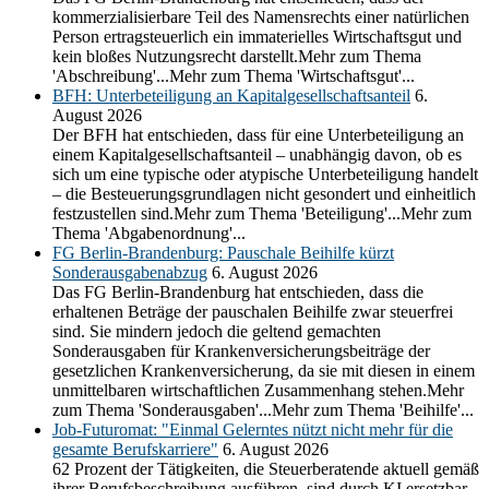
kommerzialisierbare Teil des Namensrechts einer natürlichen
Person ertragsteuerlich ein immaterielles Wirtschaftsgut und
kein bloßes Nutzungsrecht darstellt.Mehr zum Thema
'Abschreibung'...Mehr zum Thema 'Wirtschaftsgut'...
BFH: Unterbeteiligung an Kapitalgesellschaftsanteil
6.
August 2026
Der BFH hat entschieden, dass für eine Unterbeteiligung an
einem Kapitalgesellschaftsanteil – unabhängig davon, ob es
sich um eine typische oder atypische Unterbeteiligung handelt
– die Besteuerungsgrundlagen nicht gesondert und einheitlich
festzustellen sind.Mehr zum Thema 'Beteiligung'...Mehr zum
Thema 'Abgabenordnung'...
FG Berlin-Brandenburg: Pauschale Beihilfe kürzt
Sonderausgabenabzug
6. August 2026
Das FG Berlin-Brandenburg hat entschieden, dass die
erhaltenen Beträge der pauschalen Beihilfe zwar steuerfrei
sind. Sie mindern jedoch die geltend gemachten
Sonderausgaben für Krankenversicherungsbeiträge der
gesetzlichen Krankenversicherung, da sie mit diesen in einem
unmittelbaren wirtschaftlichen Zusammenhang stehen.Mehr
zum Thema 'Sonderausgaben'...Mehr zum Thema 'Beihilfe'...
Job-Futuromat: "Einmal Gelerntes nützt nicht mehr für die
gesamte Berufskarriere"
6. August 2026
62 Prozent der Tätigkeiten, die Steuerberatende aktuell gemäß
ihrer Berufsbeschreibung ausführen, sind durch KI ersetzbar.