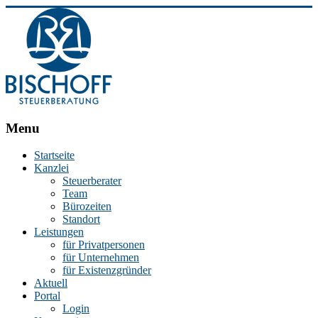
BISCHOFF
Menu
Steuerberatung
Startseite
Kanzlei
Stephan
Steuerberater
Bischoff
Team
|
Bürozeiten
Steuerberater
Standort
in
Leistungen
Essen
für Privatpersonen
für Unternehmen
für Existenzgründer
Aktuell
Portal
Login