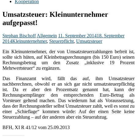
Kooperation
Umsatzsteuer: Kleinunternehmer
aufgepasst!
Stephan Bischoff
Allgemein
11. September 2014
18. September
2014
Kleinunternehmer
,
Steuerpflicht
,
Umsatzsteuer
Ein Kleinunternehmer, der von Umsatzsteuerzahlungen befreit ist,
sollte sich hüten, auf Kleinbetragsrechnungen (bis 150 Euro) seinen
Rechnungsbetrag um den Zusatz „inklusive 19 Prozent
Mehrwertsteuer“ zu ergänzen.
Das Finanzamt wird, fällt das auf, ihm Umsatzsteuer
nachberechnen, obwohl er an sich gar nicht umsatzsteuerpflichtig
ist. Da er aber den Prozentsatz genannt hat, kann der
Rechnungsempfänger den entsprechenden Euro-Betrag als
Vorsteuer geltend machen. Das wiederum hat als Voraussetzung,
dass der Rechnungssteller selbst Umsatzsteuer zahlt, weil es sonst zu
einer „Schieflage“ kommen würde: Auf der einen Seite keine
Steuerzahlung – auf der anderen aber ein Steuerabzug.
BFH, XI R 41/12 vom 25.09.2013