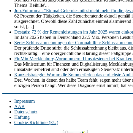
Thema 'Beihilfe'...
Job-Futuromat: "Einmal Gelerntes nützt nicht mehr für die ges
62 Prozent der Tätigkeiten, die Steuerberatende aktuell gemäß 
ausgerechnet. Obwohl diese Zahl zunächst einmal alarmierend kli
so ist, […]
Destatis: 72 % der Rentenleistungen im Jahr 2025 waren einko
Im Jahr 2025 haben in Deutschland 22,5 Mio. Personen Leistun
Serie: Schlussabrechnungen der Coronahilfen: Schlussabrechn
Der prüfende Dritte stirbt, die Schlussabrechnung bleibt aus,
rechtskräftig – eine obergerichtliche Klärung dieser Fallgrupp
FinMin Mecklenburg-Vorpommern: Umsatzsteuer bei Krankenf
Das Ministerium für Finanzen und Digitalisierung Mecklenbur
umsatzsteuerbefreit sind oder dem ermäßigten Steuersatz unt
Kanzleistrategie: Warum die Sommerferien das ehrlichste Audit 
Drei Wochen, in denen das halbe Team fehlt, sagen mehr über e
einzigen Person hängt. Wer diese Diagnose ernst nimmt, hat se
Impressum
AAB
Datenschutz
Haftung
Cookie-Richtlinie (EU)