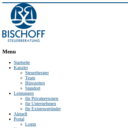
BISCHOFF
Menu
Steuerberatung
Startseite
Kanzlei
Stephan
Steuerberater
Bischoff
Team
|
Bürozeiten
Steuerberater
Standort
in
Leistungen
Essen
für Privatpersonen
für Unternehmen
für Existenzgründer
Aktuell
Portal
Login