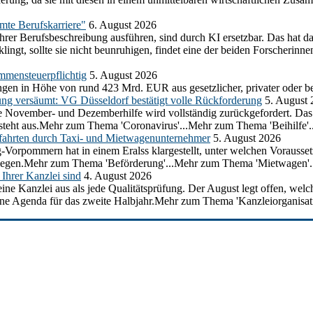
amte Berufskarriere"
6. August 2026
ihrer Berufsbeschreibung ausführen, sind durch KI ersetzbar. Das hat d
ngt, sollte sie nicht beunruhigen, findet eine der beiden Forscherinnen
mmensteuerpflichtig
5. August 2026
gen in Höhe von rund 423 Mrd. EUR aus gesetzlicher, privater oder be
ung versäumt: VG Düsseldorf bestätigt volle Rückforderung
5. August
 die November- und Dezemberhilfe wird vollständig zurückgefordert. D
e steht aus.Mehr zum Thema 'Coronavirus'...Mehr zum Thema 'Beihilfe'..
ahrten durch Taxi- und Mietwagenunternehmer
5. August 2026
g-Vorpommern hat in einem Eralss klargestellt, unter welchen Voraus
erliegen.Mehr zum Thema 'Beförderung'...Mehr zum Thema 'Mietwagen'.
Ihrer Kanzlei sind
4. August 2026
ine Kanzlei aus als jede Qualitätsprüfung. Der August legt offen, welc
ine Agenda für das zweite Halbjahr.Mehr zum Thema 'Kanzleiorganisati