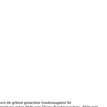
edoch die geltend gemachten Sonderausgaben für
usammenhang stehen.Mehr zum Thema 'Sonderausgaben'...Mehr zum