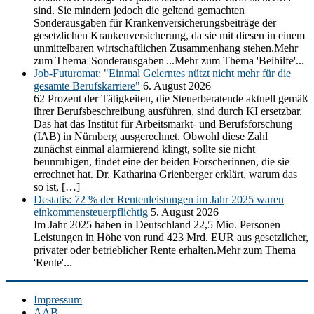
sind. Sie mindern jedoch die geltend gemachten
Sonderausgaben für Krankenversicherungsbeiträge der
gesetzlichen Krankenversicherung, da sie mit diesen in einem
unmittelbaren wirtschaftlichen Zusammenhang stehen.Mehr
zum Thema 'Sonderausgaben'...Mehr zum Thema 'Beihilfe'...
Job-Futuromat: "Einmal Gelerntes nützt nicht mehr für die
gesamte Berufskarriere"
6. August 2026
62 Prozent der Tätigkeiten, die Steuerberatende aktuell gemäß
ihrer Berufsbeschreibung ausführen, sind durch KI ersetzbar.
Das hat das Institut für Arbeitsmarkt- und Berufsforschung
(IAB) in Nürnberg ausgerechnet. Obwohl diese Zahl
zunächst einmal alarmierend klingt, sollte sie nicht
beunruhigen, findet eine der beiden Forscherinnen, die sie
errechnet hat. Dr. Katharina Grienberger erklärt, warum das
so ist, […]
Destatis: 72 % der Rentenleistungen im Jahr 2025 waren
einkommensteuerpflichtig
5. August 2026
Im Jahr 2025 haben in Deutschland 22,5 Mio. Personen
Leistungen in Höhe von rund 423 Mrd. EUR aus gesetzlicher,
privater oder betrieblicher Rente erhalten.Mehr zum Thema
'Rente'...
Impressum
AAB