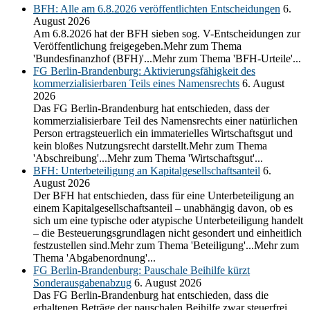
BFH: Alle am 6.8.2026 veröffentlichten Entscheidungen
6.
August 2026
Am 6.8.2026 hat der BFH sieben sog. V-Entscheidungen zur
Veröffentlichung freigegeben.Mehr zum Thema
'Bundesfinanzhof (BFH)'...Mehr zum Thema 'BFH-Urteile'...
FG Berlin-Brandenburg: Aktivierungsfähigkeit des
kommerzialisierbaren Teils eines Namensrechts
6. August
2026
Das FG Berlin-Brandenburg hat entschieden, dass der
kommerzialisierbare Teil des Namensrechts einer natürlichen
Person ertragsteuerlich ein immaterielles Wirtschaftsgut und
kein bloßes Nutzungsrecht darstellt.Mehr zum Thema
'Abschreibung'...Mehr zum Thema 'Wirtschaftsgut'...
BFH: Unterbeteiligung an Kapitalgesellschaftsanteil
6.
August 2026
Der BFH hat entschieden, dass für eine Unterbeteiligung an
einem Kapitalgesellschaftsanteil – unabhängig davon, ob es
sich um eine typische oder atypische Unterbeteiligung handelt
– die Besteuerungsgrundlagen nicht gesondert und einheitlich
festzustellen sind.Mehr zum Thema 'Beteiligung'...Mehr zum
Thema 'Abgabenordnung'...
FG Berlin-Brandenburg: Pauschale Beihilfe kürzt
Sonderausgabenabzug
6. August 2026
Das FG Berlin-Brandenburg hat entschieden, dass die
erhaltenen Beträge der pauschalen Beihilfe zwar steuerfrei