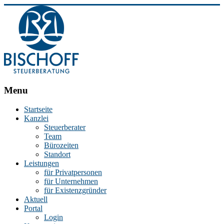
BISCHOFF
Menu
Steuerberatung
Startseite
Kanzlei
Stephan
Steuerberater
Bischoff
Team
|
Bürozeiten
Steuerberater
Standort
in
Leistungen
Essen
für Privatpersonen
für Unternehmen
für Existenzgründer
Aktuell
Portal
Login