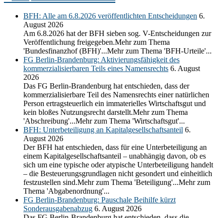
BFH: Alle am 6.8.2026 veröffentlichten Entscheidungen
6.
August 2026
Am 6.8.2026 hat der BFH sieben sog. V-Entscheidungen zur
Veröffentlichung freigegeben.Mehr zum Thema
'Bundesfinanzhof (BFH)'...Mehr zum Thema 'BFH-Urteile'...
FG Berlin-Brandenburg: Aktivierungsfähigkeit des
kommerzialisierbaren Teils eines Namensrechts
6. August
2026
Das FG Berlin-Brandenburg hat entschieden, dass der
kommerzialisierbare Teil des Namensrechts einer natürlichen
Person ertragsteuerlich ein immaterielles Wirtschaftsgut und
kein bloßes Nutzungsrecht darstellt.Mehr zum Thema
'Abschreibung'...Mehr zum Thema 'Wirtschaftsgut'...
BFH: Unterbeteiligung an Kapitalgesellschaftsanteil
6.
August 2026
Der BFH hat entschieden, dass für eine Unterbeteiligung an
einem Kapitalgesellschaftsanteil – unabhängig davon, ob es
sich um eine typische oder atypische Unterbeteiligung handelt
– die Besteuerungsgrundlagen nicht gesondert und einheitlich
festzustellen sind.Mehr zum Thema 'Beteiligung'...Mehr zum
Thema 'Abgabenordnung'...
FG Berlin-Brandenburg: Pauschale Beihilfe kürzt
Sonderausgabenabzug
6. August 2026
Das FG Berlin-Brandenburg hat entschieden, dass die