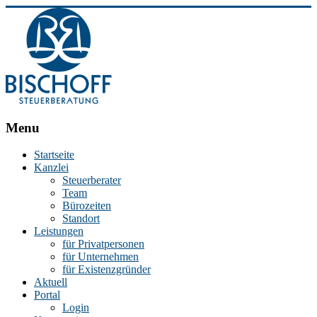
BISCHOFF
Menu
Steuerberatung
Startseite
Kanzlei
Stephan
Steuerberater
Bischoff
Team
|
Bürozeiten
Steuerberater
Standort
in
Leistungen
Essen
für Privatpersonen
für Unternehmen
für Existenzgründer
Aktuell
Portal
Login