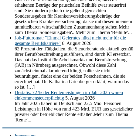
erhaltenen Beträge der pauschalen Beihilfe zwar steuerfrei
sind. Sie mindern jedoch die geltend gemachten
Sonderausgaben für Krankenversicherungsbeiträge der
gesetzlichen Krankenversicherung, da sie mit diesen in einem
unmittelbaren wirtschaftlichen Zusammenhang stehen.Mehr
zum Thema 'Sonderausgaben'...Mehr zum Thema 'Beihilfe'...
Job-Futuromat: "Einmal Gelerntes nützt nicht mehr für die
gesamte Berufskarriere"
6. August 2026
62 Prozent der Tätigkeiten, die Steuerberatende aktuell gemäß
ihrer Berufsbeschreibung ausführen, sind durch KI ersetzbar.
Das hat das Institut für Arbeitsmarkt- und Berufsforschung
(IAB) in Nürnberg ausgerechnet. Obwohl diese Zahl
zunächst einmal alarmierend klingt, sollte sie nicht
beunruhigen, findet eine der beiden Forscherinnen, die sie
errechnet hat. Dr. Katharina Grienberger erklärt, warum das
so ist, […]
Destatis: 72 % der Rentenleistungen im Jahr 2025 waren
einkommensteuerpflichtig
5. August 2026
Im Jahr 2025 haben in Deutschland 22,5 Mio. Personen
Leistungen in Höhe von rund 423 Mrd. EUR aus gesetzlicher,
privater oder betrieblicher Rente erhalten.Mehr zum Thema
'Rente'...
Impressum