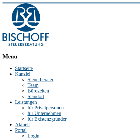
BISCHOFF
Menu
Steuerberatung
Startseite
Kanzlei
Stephan
Steuerberater
Bischoff
Team
|
Bürozeiten
Steuerberater
Standort
in
Leistungen
Essen
für Privatpersonen
für Unternehmen
für Existenzgründer
Aktuell
Portal
Login