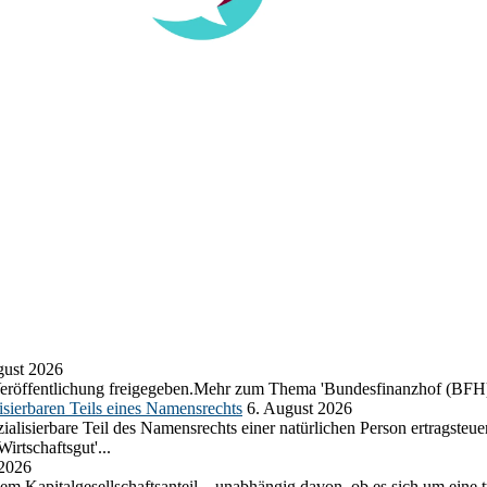
gust 2026
eröffentlichung freigegeben.Mehr zum Thema 'Bundesfinanzhof (BFH)
sierbaren Teils eines Namensrechts
6. August 2026
lisierbare Teil des Namensrechts einer natürlichen Person ertragsteuer
rtschaftsgut'...
 2026
em Kapitalgesellschaftsanteil – unabhängig davon, ob es sich um eine t