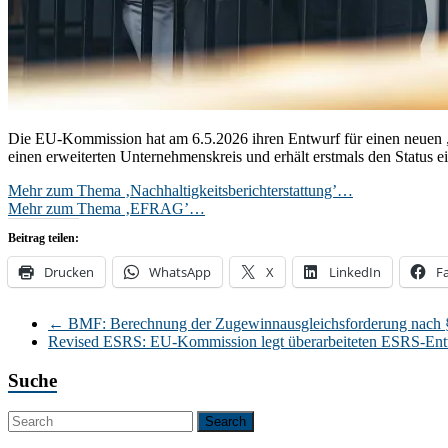
Die EU-Kommission hat am 6.5.2026 ihren Entwurf für einen neuen „V
einen erweiterten Unternehmenskreis und erhält erstmals den Status e
Mehr zum Thema ‚Nachhaltigkeitsberichterstattung’…
Mehr zum Thema ‚EFRAG’…
Beitrag teilen:
Drucken
WhatsApp
X
LinkedIn
F
←
BMF: Berechnung der Zugewinnausgleichsforderung nach 
Revised ESRS: EU-Kommission legt überarbeiteten ESRS-Entw
Suche