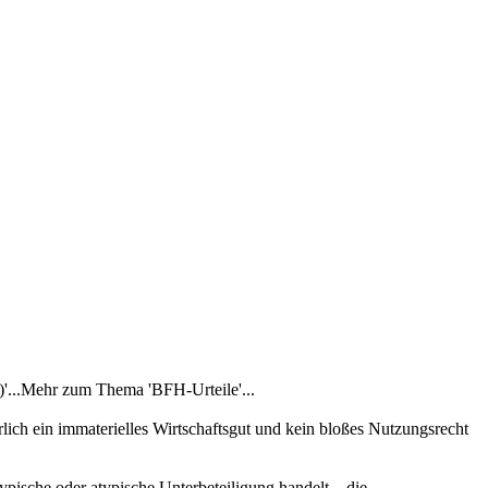
'...Mehr zum Thema 'BFH-Urteile'...
lich ein immaterielles Wirtschaftsgut und kein bloßes Nutzungsrecht
ypische oder atypische Unterbeteiligung handelt – die