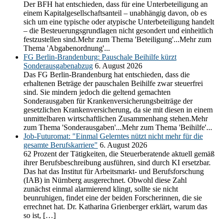
Der BFH hat entschieden, dass für eine Unterbeteiligung an
einem Kapitalgesellschaftsanteil – unabhängig davon, ob es
sich um eine typische oder atypische Unterbeteiligung handelt
– die Besteuerungsgrundlagen nicht gesondert und einheitlich
festzustellen sind.Mehr zum Thema 'Beteiligung'...Mehr zum
Thema 'Abgabenordnung'...
FG Berlin-Brandenburg: Pauschale Beihilfe kürzt
Sonderausgabenabzug
6. August 2026
Das FG Berlin-Brandenburg hat entschieden, dass die
erhaltenen Beträge der pauschalen Beihilfe zwar steuerfrei
sind. Sie mindern jedoch die geltend gemachten
Sonderausgaben für Krankenversicherungsbeiträge der
gesetzlichen Krankenversicherung, da sie mit diesen in einem
unmittelbaren wirtschaftlichen Zusammenhang stehen.Mehr
zum Thema 'Sonderausgaben'...Mehr zum Thema 'Beihilfe'...
Job-Futuromat: "Einmal Gelerntes nützt nicht mehr für die
gesamte Berufskarriere"
6. August 2026
62 Prozent der Tätigkeiten, die Steuerberatende aktuell gemäß
ihrer Berufsbeschreibung ausführen, sind durch KI ersetzbar.
Das hat das Institut für Arbeitsmarkt- und Berufsforschung
(IAB) in Nürnberg ausgerechnet. Obwohl diese Zahl
zunächst einmal alarmierend klingt, sollte sie nicht
beunruhigen, findet eine der beiden Forscherinnen, die sie
errechnet hat. Dr. Katharina Grienberger erklärt, warum das
so ist, […]