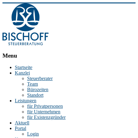
BISCHOFF
Menu
Steuerberatung
Startseite
Kanzlei
Stephan
Steuerberater
Bischoff
Team
|
Bürozeiten
Steuerberater
Standort
in
Leistungen
Essen
für Privatpersonen
für Unternehmen
für Existenzgründer
Aktuell
Portal
Login