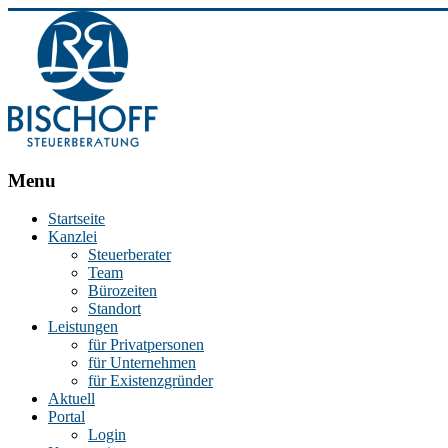
BISCHOFF
Menu
Steuerberatung
Startseite
Kanzlei
Stephan
Steuerberater
Bischoff
Team
|
Bürozeiten
Steuerberater
Standort
in
Leistungen
Essen
für Privatpersonen
für Unternehmen
für Existenzgründer
Aktuell
Portal
Login