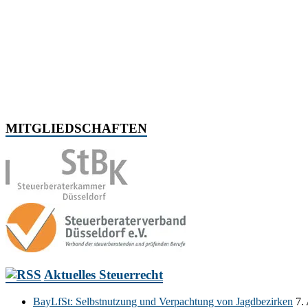
MITGLIEDSCHAFTEN
Aktuelles Steuerrecht
BayLfSt: Selbstnutzung und Verpachtung von Jagdbezirken
7.