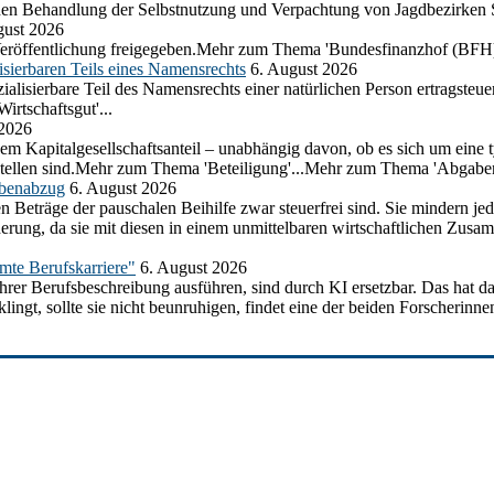
chen Behandlung der Selbstnutzung und Verpachtung von Jagdbezirken
gust 2026
eröffentlichung freigegeben.Mehr zum Thema 'Bundesfinanzhof (BFH)
sierbaren Teils eines Namensrechts
6. August 2026
lisierbare Teil des Namensrechts einer natürlichen Person ertragsteuer
rtschaftsgut'...
 2026
em Kapitalgesellschaftsanteil – unabhängig davon, ob es sich um eine t
ustellen sind.Mehr zum Thema 'Beteiligung'...Mehr zum Thema 'Abgabe
abenabzug
6. August 2026
n Beträge der pauschalen Beihilfe zwar steuerfrei sind. Sie mindern j
herung, da sie mit diesen in einem unmittelbaren wirtschaftlichen Z
amte Berufskarriere"
6. August 2026
ihrer Berufsbeschreibung ausführen, sind durch KI ersetzbar. Das hat d
ngt, sollte sie nicht beunruhigen, findet eine der beiden Forscherinnen