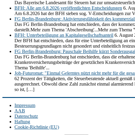
Das Bayerische Landesamt für Steuern hat zur umsatzsteuerli
BFH: Alle am 6.8.2026 veröffentlichten Entscheidungen
6. Au
Am 6.8.2026 hat der BFH sieben sog. V-Entscheidungen zur V
FG Berlin-Brandenburg: Aktivierungsfähigkeit des kommerziali
Das FG Berlin-Brandenburg hat entschieden, dass der kommerzia
darstellt.Mehr zum Thema 'Abschreibung'...Mehr zum Thema 'Wi
BFH: Unterbeteiligung an Kapitalgesellschaftsanteil
6. August
Der BFH hat entschieden, dass für eine Unterbeteiligung an ein
Besteuerungsgrundlagen nicht gesondert und einheitlich festz
FG Berlin-Brandenburg: Pauschale Beihilfe kürzt Sonderausg
Das FG Berlin-Brandenburg hat entschieden, dass die erhaltene
Krankenversicherungsbeiträge der gesetzlichen Krankenversic
Thema 'Beihilfe'...
Job-Futuromat: "Einmal Gelerntes nützt nicht mehr für die ges
62 Prozent der Tätigkeiten, die Steuerberatende aktuell gemäß 
ausgerechnet. Obwohl diese Zahl zunächst einmal alarmierend kli
so ist, […]
Impressum
AAB
Datenschutz
Haftung
Cookie-Richtlinie (EU)