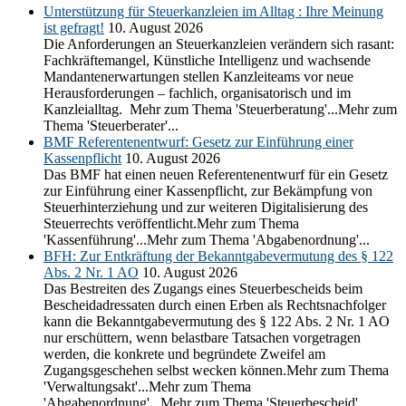
Unterstützung für Steuerkanzleien im Alltag : Ihre Meinung
ist gefragt!
10. August 2026
Die Anforderungen an Steuerkanzleien verändern sich rasant:
Fachkräftemangel, Künstliche Intelligenz und wachsende
Mandantenerwartungen stellen Kanzleiteams vor neue
Herausforderungen – fachlich, organisatorisch und im
Kanzleialltag. Mehr zum Thema 'Steuerberatung'...Mehr zum
Thema 'Steuerberater'...
BMF Referentenentwurf: Gesetz zur Einführung einer
Kassenpflicht
10. August 2026
Das BMF hat einen neuen Referentenentwurf für ein Gesetz
zur Einführung einer Kassenpflicht, zur Bekämpfung von
Steuerhinterziehung und zur weiteren Digitalisierung des
Steuerrechts veröffentlicht.Mehr zum Thema
'Kassenführung'...Mehr zum Thema 'Abgabenordnung'...
BFH: Zur Entkräftung der Bekanntgabevermutung des § 122
Abs. 2 Nr. 1 AO
10. August 2026
Das Bestreiten des Zugangs eines Steuerbescheids beim
Bescheidadressaten durch einen Erben als Rechtsnachfolger
kann die Bekanntgabevermutung des § 122 Abs. 2 Nr. 1 AO
nur erschüttern, wenn belastbare Tatsachen vorgetragen
werden, die konkrete und begründete Zweifel am
Zugangsgeschehen selbst wecken können.Mehr zum Thema
'Verwaltungsakt'...Mehr zum Thema
'Abgabenordnung'...Mehr zum Thema 'Steuerbescheid'...