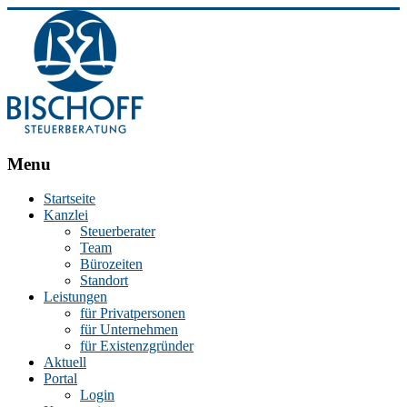
BISCHOFF
Menu
Steuerberatung
Startseite
Kanzlei
Stephan
Steuerberater
Bischoff
Team
|
Bürozeiten
Steuerberater
Standort
in
Leistungen
Essen
für Privatpersonen
für Unternehmen
für Existenzgründer
Aktuell
Portal
Login