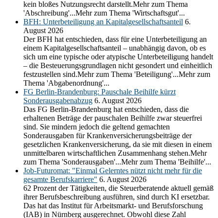
kein bloßes Nutzungsrecht darstellt.Mehr zum Thema
'Abschreibung'...Mehr zum Thema 'Wirtschaftsgut'...
BFH: Unterbeteiligung an Kapitalgesellschaftsanteil
6.
August 2026
Der BFH hat entschieden, dass für eine Unterbeteiligung an
einem Kapitalgesellschaftsanteil – unabhängig davon, ob es
sich um eine typische oder atypische Unterbeteiligung handelt
– die Besteuerungsgrundlagen nicht gesondert und einheitlich
festzustellen sind.Mehr zum Thema 'Beteiligung'...Mehr zum
Thema 'Abgabenordnung'...
FG Berlin-Brandenburg: Pauschale Beihilfe kürzt
Sonderausgabenabzug
6. August 2026
Das FG Berlin-Brandenburg hat entschieden, dass die
erhaltenen Beträge der pauschalen Beihilfe zwar steuerfrei
sind. Sie mindern jedoch die geltend gemachten
Sonderausgaben für Krankenversicherungsbeiträge der
gesetzlichen Krankenversicherung, da sie mit diesen in einem
unmittelbaren wirtschaftlichen Zusammenhang stehen.Mehr
zum Thema 'Sonderausgaben'...Mehr zum Thema 'Beihilfe'...
Job-Futuromat: "Einmal Gelerntes nützt nicht mehr für die
gesamte Berufskarriere"
6. August 2026
62 Prozent der Tätigkeiten, die Steuerberatende aktuell gemäß
ihrer Berufsbeschreibung ausführen, sind durch KI ersetzbar.
Das hat das Institut für Arbeitsmarkt- und Berufsforschung
(IAB) in Nürnberg ausgerechnet. Obwohl diese Zahl