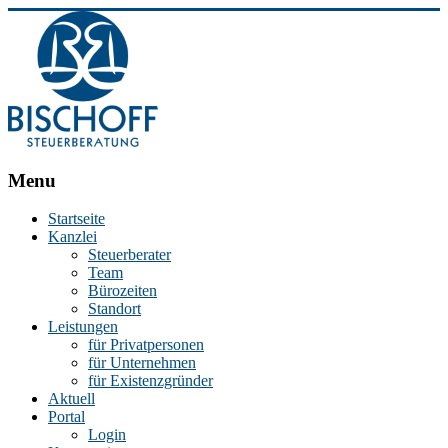
BISCHOFF
Menu
Steuerberatung
Startseite
Kanzlei
Stephan
Steuerberater
Bischoff
Team
|
Bürozeiten
Steuerberater
Standort
in
Leistungen
Essen
für Privatpersonen
für Unternehmen
für Existenzgründer
Aktuell
Portal
Login