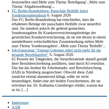
festzustellen sind.Mehr zum Thema 'Beteiligung'...Mehr zum
Thema 'Abgabenordnung'...
FG Berlin-Brandenburg: Pauschale Beihilfe kürzt
Sonderausgabenabzug
6. August 2026
Das FG Berlin-Brandenburg hat entschieden, dass die
erhaltenen Beträge der pauschalen Beihilfe zwar steuerfrei
sind. Sie mindern jedoch die geltend gemachten
Sonderausgaben für Krankenversicherungsbeiträge der
gesetzlichen Krankenversicherung, da sie mit diesen in einem
unmittelbaren wirtschaftlichen Zusammenhang stehen.Mehr
zum Thema 'Sonderausgaben'...Mehr zum Thema 'Beihilfe'...
Job-Futuromat: "Einmal Gelerntes nützt nicht mehr für die
gesamte Berufskarriere"
6. August 2026
62 Prozent der Tätigkeiten, die Steuerberatende aktuell gemäß
ihrer Berufsbeschreibung ausführen, sind durch KI ersetzbar.
Das hat das Institut für Arbeitsmarkt- und Berufsforschung
(IAB) in Nürnberg ausgerechnet. Obwohl diese Zahl
zunächst einmal alarmierend klingt, sollte sie nicht
beunruhigen, findet eine der beiden Forscherinnen, die sie
errechnet hat. Dr. Katharina Grienberger erklärt, warum das
so ist, […]
Impressum
AAB