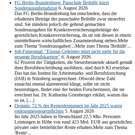
FG Berlin-Brandenburg: Pauschale Beihilfe kürzt
Sonderausgabenabzug
6. August 2026
Das FG Berlin-Brandenburg hat entschieden, dass die
erhaltenen Beträge der pauschalen Beihilfe zwar steuerfrei
sind. Sie mindern jedoch die geltend gemachten
Sonderausgaben für Krankenversicherungsbeiträge der
gesetzlichen Krankenversicherung, da sie mit diesen in einem
unmittelbaren wirtschaftlichen Zusammenhang stehen.Mehr
zum Thema 'Sonderausgaben'...Mehr zum Thema 'Beihilfe'...
Job-Futuromat: "Einmal Gelerntes nützt nicht mehr für die
gesamte Berufskarriere"
6. August 2026
62 Prozent der Tätigkeiten, die Steuerberatende aktuell gemäß
ihrer Berufsbeschreibung ausführen, sind durch KI ersetzbar.
Das hat das Institut für Arbeitsmarkt- und Berufsforschung
(IAB) in Nürnberg ausgerechnet. Obwohl diese Zahl
zunächst einmal alarmierend klingt, sollte sie nicht
beunruhigen, findet eine der beiden Forscherinnen, die sie
errechnet hat. Dr. Katharina Grienberger erklärt, warum das
so ist, […]
Destatis: 72 % der Rentenleistungen im Jahr 2025 waren
einkommensteuerpflichtig
5. August 2026
Im Jahr 2025 haben in Deutschland 22,5 Mio. Personen
Leistungen in Höhe von rund 423 Mrd. EUR aus gesetzlicher,
privater oder betrieblicher Rente erhalten.Mehr zum Thema
'Rente'...