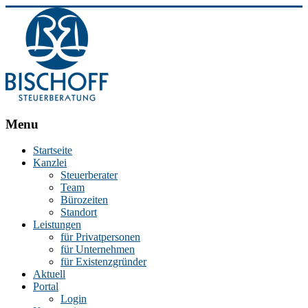
BISCHOFF
Menu
Steuerberatung
Startseite
Kanzlei
Stephan
Steuerberater
Bischoff
Team
|
Bürozeiten
Steuerberater
Standort
in
Leistungen
Essen
für Privatpersonen
für Unternehmen
für Existenzgründer
Aktuell
Portal
Login