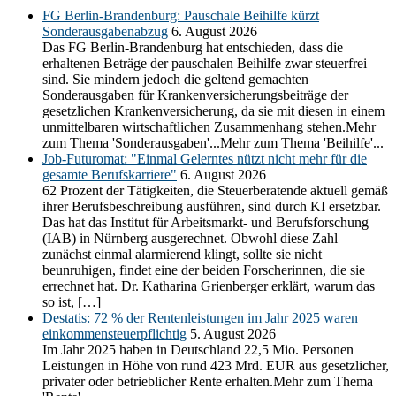
FG Berlin-Brandenburg: Pauschale Beihilfe kürzt
Sonderausgabenabzug
6. August 2026
Das FG Berlin-Brandenburg hat entschieden, dass die
erhaltenen Beträge der pauschalen Beihilfe zwar steuerfrei
sind. Sie mindern jedoch die geltend gemachten
Sonderausgaben für Krankenversicherungsbeiträge der
gesetzlichen Krankenversicherung, da sie mit diesen in einem
unmittelbaren wirtschaftlichen Zusammenhang stehen.Mehr
zum Thema 'Sonderausgaben'...Mehr zum Thema 'Beihilfe'...
Job-Futuromat: "Einmal Gelerntes nützt nicht mehr für die
gesamte Berufskarriere"
6. August 2026
62 Prozent der Tätigkeiten, die Steuerberatende aktuell gemäß
ihrer Berufsbeschreibung ausführen, sind durch KI ersetzbar.
Das hat das Institut für Arbeitsmarkt- und Berufsforschung
(IAB) in Nürnberg ausgerechnet. Obwohl diese Zahl
zunächst einmal alarmierend klingt, sollte sie nicht
beunruhigen, findet eine der beiden Forscherinnen, die sie
errechnet hat. Dr. Katharina Grienberger erklärt, warum das
so ist, […]
Destatis: 72 % der Rentenleistungen im Jahr 2025 waren
einkommensteuerpflichtig
5. August 2026
Im Jahr 2025 haben in Deutschland 22,5 Mio. Personen
Leistungen in Höhe von rund 423 Mrd. EUR aus gesetzlicher,
privater oder betrieblicher Rente erhalten.Mehr zum Thema