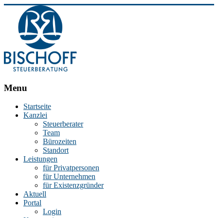
BISCHOFF
Menu
Steuerberatung
Startseite
Kanzlei
Stephan
Steuerberater
Bischoff
Team
|
Bürozeiten
Steuerberater
Standort
in
Leistungen
Essen
für Privatpersonen
für Unternehmen
für Existenzgründer
Aktuell
Portal
Login