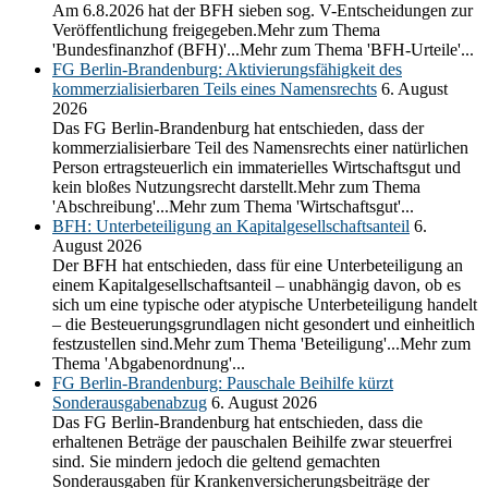
Am 6.8.2026 hat der BFH sieben sog. V-Entscheidungen zur
Veröffentlichung freigegeben.Mehr zum Thema
'Bundesfinanzhof (BFH)'...Mehr zum Thema 'BFH-Urteile'...
FG Berlin-Brandenburg: Aktivierungsfähigkeit des
kommerzialisierbaren Teils eines Namensrechts
6. August
2026
Das FG Berlin-Brandenburg hat entschieden, dass der
kommerzialisierbare Teil des Namensrechts einer natürlichen
Person ertragsteuerlich ein immaterielles Wirtschaftsgut und
kein bloßes Nutzungsrecht darstellt.Mehr zum Thema
'Abschreibung'...Mehr zum Thema 'Wirtschaftsgut'...
BFH: Unterbeteiligung an Kapitalgesellschaftsanteil
6.
August 2026
Der BFH hat entschieden, dass für eine Unterbeteiligung an
einem Kapitalgesellschaftsanteil – unabhängig davon, ob es
sich um eine typische oder atypische Unterbeteiligung handelt
– die Besteuerungsgrundlagen nicht gesondert und einheitlich
festzustellen sind.Mehr zum Thema 'Beteiligung'...Mehr zum
Thema 'Abgabenordnung'...
FG Berlin-Brandenburg: Pauschale Beihilfe kürzt
Sonderausgabenabzug
6. August 2026
Das FG Berlin-Brandenburg hat entschieden, dass die
erhaltenen Beträge der pauschalen Beihilfe zwar steuerfrei
sind. Sie mindern jedoch die geltend gemachten
Sonderausgaben für Krankenversicherungsbeiträge der