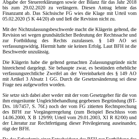
Abgabe der Steuererklärungen sowie der Bilanz für das Jahr 2018
bis zum 29.02.2020 zu verlängern. Diesen Antrag lehnte das
Finanzamt ab. Das Sächsische FG wies die Klage mit Urteil vom
05.02.2020 (5 K 44/20) ab und ließ die Revision nicht zu.
Mit der Nichtzulassungsbeschwerde macht die Klägerin geltend, die
Revision sei wegen grundsätzlicher Bedeutung der Rechtssache und
zur Fortbildung des Rechts zuzulassen. § 149 AO sei
verfassungswidrig. Hiermit hatte sie keinen Erfolg. Laut BFH ist die
Beschwerde unzulässig.
Die Klägerin habe die geltend gemachten Zulassungsgründe nicht
hinreichend dargelegt. Sie behaupte zwar, es bestünden erhebliche
verfassungsrechtliche Zweifel an der Vereinbarkeit des § 149 AO
mit Artikel 3 Absatz 1 GG. Durch die Gesetzesänderung sei diese
Frage neu aufgeworfen worden.
Sie setze sich dabei aber weder mit der vom Gesetzgeber für die von
ihm eingeräumte Ungleichbehandlung gegebenen Begründung (BT-
Drs. 18/7457, S. 76f.) noch der vom FG zitierten Rechtsprechung
des BFH zur Vorgängerregelung (zum Beispiel Beschluss vom
14.06.2000, X B 129/99; Urteil vom 29.01.2003, XI R 82/00) und
der Literatur zur Rechtfertigung dieser Privilegierung auseinander,
rügt der BFH.