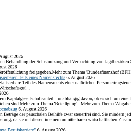
 August 2026
chen Behandlung der Selbstnutzung und Verpachtung von Jagdbezirken
gust 2026
eröffentlichung freigegeben.Mehr zum Thema 'Bundesfinanzhof (BFH)
sierbaren Teils eines Namensrechts
6. August 2026
lisierbare Teil des Namensrechts einer natürlichen Person ertragsteuer
rtschaftsgut'...
 2026
em Kapitalgesellschaftsanteil – unabhängig davon, ob es sich um eine t
ustellen sind.Mehr zum Thema 'Beteiligung'...Mehr zum Thema 'Abgabe
abenabzug
6. August 2026
n Beträge der pauschalen Beihilfe zwar steuerfrei sind. Sie mindern j
herung, da sie mit diesen in einem unmittelbaren wirtschaftlichen Z
amte Berufskarriere"
6. August 2026