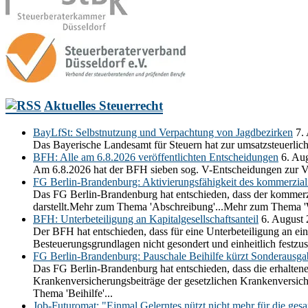
Aktuelles Steuerrecht
BayLfSt: Selbstnutzung und Verpachtung von Jagdbezirken
7.
Das Bayerische Landesamt für Steuern hat zur umsatzsteuerli
BFH: Alle am 6.8.2026 veröffentlichten Entscheidungen
6. Au
Am 6.8.2026 hat der BFH sieben sog. V-Entscheidungen zur V
FG Berlin-Brandenburg: Aktivierungsfähigkeit des kommerziali
Das FG Berlin-Brandenburg hat entschieden, dass der kommerzia
darstellt.Mehr zum Thema 'Abschreibung'...Mehr zum Thema 'Wi
BFH: Unterbeteiligung an Kapitalgesellschaftsanteil
6. August
Der BFH hat entschieden, dass für eine Unterbeteiligung an ein
Besteuerungsgrundlagen nicht gesondert und einheitlich festz
FG Berlin-Brandenburg: Pauschale Beihilfe kürzt Sonderausg
Das FG Berlin-Brandenburg hat entschieden, dass die erhaltene
Krankenversicherungsbeiträge der gesetzlichen Krankenversic
Thema 'Beihilfe'...
Job-Futuromat: "Einmal Gelerntes nützt nicht mehr für die ges