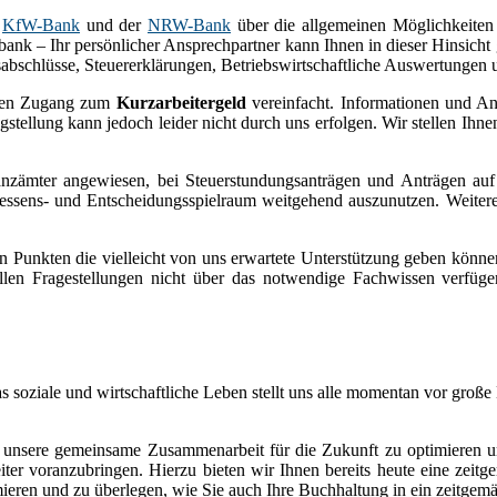
r
KfW-Bank
und der
NRW-Bank
über die allgemeinen Möglichkeiten
bank – Ihr persönlicher Ansprechpartner kann Ihnen in dieser Hinsich
sabschlüsse, Steuererklärungen, Betriebswirtschaftliche Auswertungen
 den Zugang zum
Kurzarbeitergeld
vereinfacht. Informationen und An
agstellung kann jedoch leider nicht durch uns erfolgen. Wir stellen 
inanzämter angewiesen, bei Steuerstundungsanträgen und Anträgen a
messens- und Entscheidungsspielraum weitgehend auszunutzen. Weiter
n Punkten die vielleicht von uns erwartete Unterstützung geben können
ellen Fragestellungen nicht über das notwendige Fachwissen verfüg
soziale und wirtschaftliche Leben stellt uns alle momentan vor große
n, unsere gemeinsame Zusammenarbeit für die Zukunft zu optimiere
weiter voranzubringen. Hierzu bieten wir Ihnen bereits heute eine zei
mieren und zu überlegen, wie Sie auch Ihre Buchhaltung in ein zeitgem