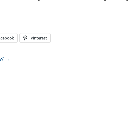
acebook
Pinterest
NRW
→