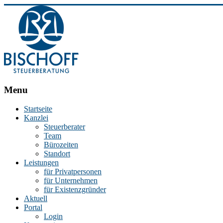
BISCHOFF
Menu
Steuerberatung
Startseite
Kanzlei
Stephan
Steuerberater
Bischoff
Team
|
Bürozeiten
Steuerberater
Standort
in
Leistungen
Essen
für Privatpersonen
für Unternehmen
für Existenzgründer
Aktuell
Portal
Login