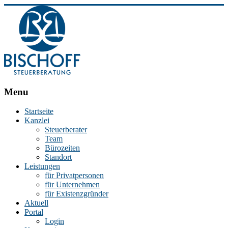
BISCHOFF
Menu
Steuerberatung
Startseite
Kanzlei
Stephan
Steuerberater
Bischoff
Team
|
Bürozeiten
Steuerberater
Standort
in
Leistungen
Essen
für Privatpersonen
für Unternehmen
für Existenzgründer
Aktuell
Portal
Login