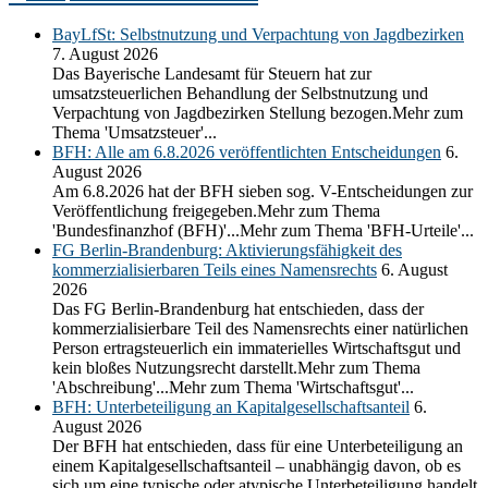
BayLfSt: Selbstnutzung und Verpachtung von Jagdbezirken
7. August 2026
Das Bayerische Landesamt für Steuern hat zur
umsatzsteuerlichen Behandlung der Selbstnutzung und
Verpachtung von Jagdbezirken Stellung bezogen.Mehr zum
Thema 'Umsatzsteuer'...
BFH: Alle am 6.8.2026 veröffentlichten Entscheidungen
6.
August 2026
Am 6.8.2026 hat der BFH sieben sog. V-Entscheidungen zur
Veröffentlichung freigegeben.Mehr zum Thema
'Bundesfinanzhof (BFH)'...Mehr zum Thema 'BFH-Urteile'...
FG Berlin-Brandenburg: Aktivierungsfähigkeit des
kommerzialisierbaren Teils eines Namensrechts
6. August
2026
Das FG Berlin-Brandenburg hat entschieden, dass der
kommerzialisierbare Teil des Namensrechts einer natürlichen
Person ertragsteuerlich ein immaterielles Wirtschaftsgut und
kein bloßes Nutzungsrecht darstellt.Mehr zum Thema
'Abschreibung'...Mehr zum Thema 'Wirtschaftsgut'...
BFH: Unterbeteiligung an Kapitalgesellschaftsanteil
6.
August 2026
Der BFH hat entschieden, dass für eine Unterbeteiligung an
einem Kapitalgesellschaftsanteil – unabhängig davon, ob es
sich um eine typische oder atypische Unterbeteiligung handelt