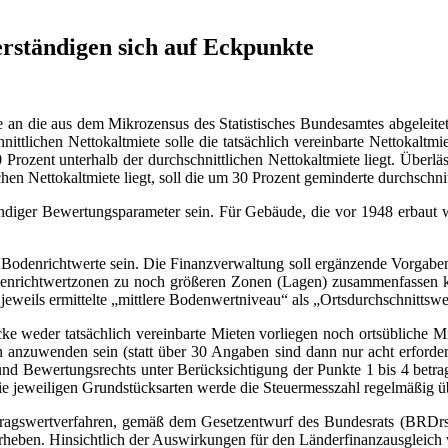
ständigen sich auf Eckpunkte
an die aus dem Mikrozensus des Statistisches Bundesamtes abgeleitet
hnittlichen Nettokaltmiete solle die tatsächlich vereinbarte Nettoka
30 Prozent unterhalb der durchschnittlichen Nettokaltmiete liegt. Übe
chen Nettokaltmiete liegt, soll die um 30 Prozent geminderte durchschni
endiger Bewertungsparameter sein. Für Gebäude, die vor 1948 erbaut 
 Bodenrichtwerte sein. Die Finanzverwaltung soll ergänzende Vorgab
odenrichtwertzonen zu noch größeren Zonen (Lagen) zusammenfassen 
jeweils ermittelte „mittlere Bodenwertniveau“ als „Ortsdurchschnitts
 weder tatsächlich vereinbarte Mieten vorliegen noch ortsübliche Mie
en anzuwenden sein (statt über 30 Angaben sind dann nur acht erfor
 und Bewertungsrechts unter Berücksichtigung der Punkte 1 bis 4 betr
ie jeweiligen Grundstücksarten werde die Steuermesszahl regelmäßig ü
 Ertragswertverfahren, gemäß dem Gesetzentwurf des Bundesrats (BRD
rheben. Hinsichtlich der Auswirkungen für den Länderfinanzausgleich 