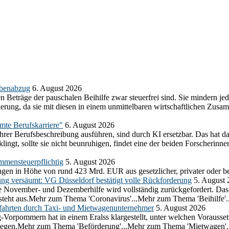
abenabzug
6. August 2026
n Beträge der pauschalen Beihilfe zwar steuerfrei sind. Sie mindern j
herung, da sie mit diesen in einem unmittelbaren wirtschaftlichen Z
amte Berufskarriere"
6. August 2026
ihrer Berufsbeschreibung ausführen, sind durch KI ersetzbar. Das hat d
ngt, sollte sie nicht beunruhigen, findet eine der beiden Forscherinnen
mmensteuerpflichtig
5. August 2026
gen in Höhe von rund 423 Mrd. EUR aus gesetzlicher, privater oder be
ung versäumt: VG Düsseldorf bestätigt volle Rückforderung
5. August
 die November- und Dezemberhilfe wird vollständig zurückgefordert. D
e steht aus.Mehr zum Thema 'Coronavirus'...Mehr zum Thema 'Beihilfe'..
ahrten durch Taxi- und Mietwagenunternehmer
5. August 2026
g-Vorpommern hat in einem Eralss klargestellt, unter welchen Voraus
erliegen.Mehr zum Thema 'Beförderung'...Mehr zum Thema 'Mietwagen'.