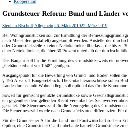
Kooperation
Grundsteuer-Reform: Bund und Länder ver
Stephan Bischoff
Allgemein
26. März 2019
25. März 2019
Bei Wohngrundstücken soll zur Ermittlung der Bemessungsgrundlage 
nach Mietstufen gestaffelt) angeknüpft werden. Anstelle der durchsc
oder Grundstücksteile zu einer Nettokaltmiete überlasst, die bis zu 
einer Nettokaltmiete, die über 30 Prozent unterhalb der durchschnittli
Das Baujahr soll für die Ermittlung des Grundstückswerts ein notw
„Gebäude erbaut vor 1948“ genügen.
Ausgangspunkt für die Bewertung von Grund- und Boden sollen die
§ 196 Absatz 1 Baugesetzbuch. Die Gutachterausschüsse sollen B
Landesdurchschnitt Wohnen liegt, soll optional das für die Kommune 
Soweit für gemischt genutzte Grundstücke sowie Geschäftsgrundstücke
ein gegenüber dem geltenden Recht vereinfachtes Sachwertverfahr
gestaltet. Die Steuermesszahl für die Neuregelung des Grundsteuer-
Die Steuermesszahl werde nach Grundstücksarten differenziert. Für d
Für die Grundsteuer A für die Land- und Forstwirtschaft soll ein
Option, eine Grundsteuer C auf unbebaute baureife Grundstücke zu e