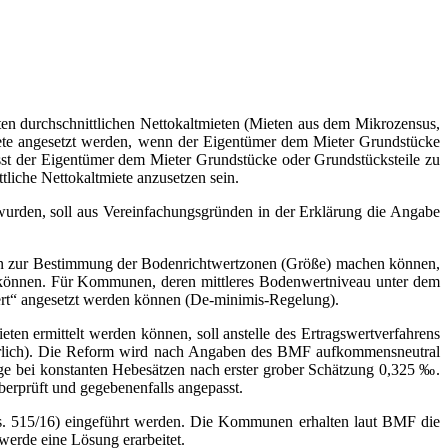
en durchschnittlichen Nettokaltmieten (Mieten aus dem Mikrozensus,
ltmiete angesetzt werden, wenn der Eigentümer dem Mieter Grundstücke
rlässt der Eigentümer dem Mieter Grundstücke oder Grundstücksteile zu
ttliche Nettokaltmiete anzusetzen sein.
wurden, soll aus Vereinfachungsgründen in der Erklärung die Angabe
en zur Bestimmung der Bodenrichtwertzonen (Größe) machen können,
können. Für Kommunen, deren mittleres Bodenwertniveau unter dem
wert“ angesetzt werden können (De-minimis-Regelung).
ten ermittelt werden können, soll anstelle des Ertragswertverfahrens
derlich). Die Reform wird nach Angaben des BMF aufkommensneutral
age bei konstanten Hebesätzen nach erster grober Schätzung 0,325 ‰.
berprüft und gegebenenfalls angepasst.
rs. 515/16) eingeführt werden. Die Kommunen erhalten laut BMF die
werde eine Lösung erarbeitet.