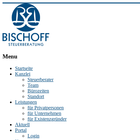
BISCHOFF
Menu
Steuerberatung
Startseite
Kanzlei
Stephan
Steuerberater
Bischoff
Team
|
Bürozeiten
Steuerberater
Standort
in
Leistungen
Essen
für Privatpersonen
für Unternehmen
für Existenzgründer
Aktuell
Portal
Login