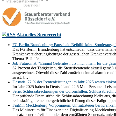
Aktuelles Steuerrecht
FG Berlin-Brandenburg: Pauschale Beihilfe kürzt Sonderausg
Das FG Berlin-Brandenburg hat entschieden, dass die erhaltene
Krankenversicherungsbeiträge der gesetzlichen Krankenversic
Thema 'Beihilfe'...
Job-Futuromat: "Einmal Gelerntes nützt nicht mehr für die ges
62 Prozent der Tätigkeiten, die Steuerberatende aktuell gemäß 
ausgerechnet. Obwohl diese Zahl zunächst einmal alarmierend kli
so ist, […]
Destatis: 72 % der Rentenleistungen im Jahr 2025 waren einko
Im Jahr 2025 haben in Deutschland 22,5 Mio. Personen Leistun
Serie: Schlussabrechnungen der Coronahilfen: Schlussabrechn
Der prüfende Dritte stirbt, die Schlussabrechnung bleibt aus,
rechtskräftig – eine obergerichtliche Klärung dieser Fallgrupp
FinMin Mecklenburg-Vorpommern: Umsatzsteuer bei Krankenf
Das Ministerium für Finanzen und Digitalisierung Mecklenbur
umsatzsteuerbefreit sind oder dem ermäßigten Steuersatz unt