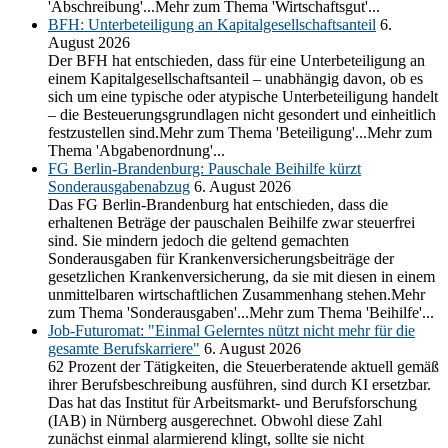
'Abschreibung'...Mehr zum Thema 'Wirtschaftsgut'...
BFH: Unterbeteiligung an Kapitalgesellschaftsanteil
6.
August 2026
Der BFH hat entschieden, dass für eine Unterbeteiligung an
einem Kapitalgesellschaftsanteil – unabhängig davon, ob es
sich um eine typische oder atypische Unterbeteiligung handelt
– die Besteuerungsgrundlagen nicht gesondert und einheitlich
festzustellen sind.Mehr zum Thema 'Beteiligung'...Mehr zum
Thema 'Abgabenordnung'...
FG Berlin-Brandenburg: Pauschale Beihilfe kürzt
Sonderausgabenabzug
6. August 2026
Das FG Berlin-Brandenburg hat entschieden, dass die
erhaltenen Beträge der pauschalen Beihilfe zwar steuerfrei
sind. Sie mindern jedoch die geltend gemachten
Sonderausgaben für Krankenversicherungsbeiträge der
gesetzlichen Krankenversicherung, da sie mit diesen in einem
unmittelbaren wirtschaftlichen Zusammenhang stehen.Mehr
zum Thema 'Sonderausgaben'...Mehr zum Thema 'Beihilfe'...
Job-Futuromat: "Einmal Gelerntes nützt nicht mehr für die
gesamte Berufskarriere"
6. August 2026
62 Prozent der Tätigkeiten, die Steuerberatende aktuell gemäß
ihrer Berufsbeschreibung ausführen, sind durch KI ersetzbar.
Das hat das Institut für Arbeitsmarkt- und Berufsforschung
(IAB) in Nürnberg ausgerechnet. Obwohl diese Zahl
zunächst einmal alarmierend klingt, sollte sie nicht