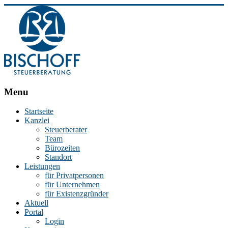
BISCHOFF
Menu
Steuerberatung
Startseite
Kanzlei
Stephan
Steuerberater
Bischoff
Team
|
Bürozeiten
Steuerberater
Standort
in
Leistungen
Essen
für Privatpersonen
für Unternehmen
für Existenzgründer
Aktuell
Portal
Login