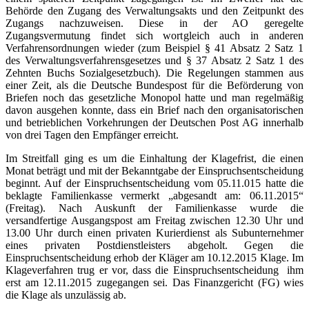
Behörde den Zugang des Verwaltungsakts und den Zeitpunkt des
Zugangs nachzuweisen. Diese in der AO geregelte
Zugangsvermutung findet sich wortgleich auch in anderen
Verfahrensordnungen wieder (zum Beispiel § 41 Absatz 2 Satz 1
des Verwaltungsverfahrensgesetzes und § 37 Absatz 2 Satz 1 des
Zehnten Buchs Sozialgesetzbuch). Die Regelungen stammen aus
einer Zeit, als die Deutsche Bundespost für die Beförderung von
Briefen noch das gesetzliche Monopol hatte und man regelmäßig
davon ausgehen konnte, dass ein Brief nach den organisatorischen
und betrieblichen Vorkehrungen der Deutschen Post AG innerhalb
von drei Tagen den Empfänger erreicht.
Im Streitfall ging es um die Einhaltung der Klagefrist, die einen
Monat beträgt und mit der Bekanntgabe der Einspruchsentscheidung
beginnt. Auf der Einspruchsentscheidung vom 05.11.015 hatte die
beklagte Familienkasse vermerkt „abgesandt am: 06.11.2015“
(Freitag). Nach Auskunft der Familienkasse wurde die
versandfertige Ausgangspost am Freitag zwischen 12.30 Uhr und
13.00 Uhr durch einen privaten Kurierdienst als Subunternehmer
eines privaten Postdienstleisters abgeholt. Gegen die
Einspruchsentscheidung erhob der Kläger am 10.12.2015 Klage. Im
Klageverfahren trug er vor, dass die Einspruchsentscheidung ihm
erst am 12.11.2015 zugegangen sei. Das Finanzgericht (FG) wies
die Klage als unzulässig ab.