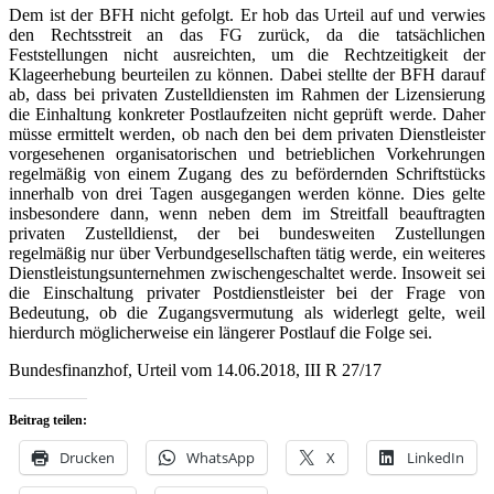
Dem ist der BFH nicht gefolgt. Er hob das Urteil auf und verwies
den Rechtsstreit an das FG zurück, da die tatsächlichen
Feststellungen nicht ausreichten, um die Rechtzeitigkeit der
Klageerhebung beurteilen zu können. Dabei stellte der BFH darauf
ab, dass bei privaten Zustelldiensten im Rahmen der Lizensierung
die Einhaltung konkreter Postlaufzeiten nicht geprüft werde. Daher
müsse ermittelt werden, ob nach den bei dem privaten Dienstleister
vorgesehenen organisatorischen und betrieblichen Vorkehrungen
regelmäßig von einem Zugang des zu befördernden Schriftstücks
innerhalb von drei Tagen ausgegangen werden könne. Dies gelte
insbesondere dann, wenn neben dem im Streitfall beauftragten
privaten Zustelldienst, der bei bundesweiten Zustellungen
regelmäßig nur über Verbundgesellschaften tätig werde, ein weiteres
Dienstleistungsunternehmen zwischengeschaltet werde. Insoweit sei
die Einschaltung privater Postdienstleister bei der Frage von
Bedeutung, ob die Zugangsvermutung als widerlegt gelte, weil
hierdurch möglicherweise ein längerer Postlauf die Folge sei.
Bundesfinanzhof, Urteil vom 14.06.2018, III R 27/17
Beitrag teilen:
Drucken
WhatsApp
X
LinkedIn