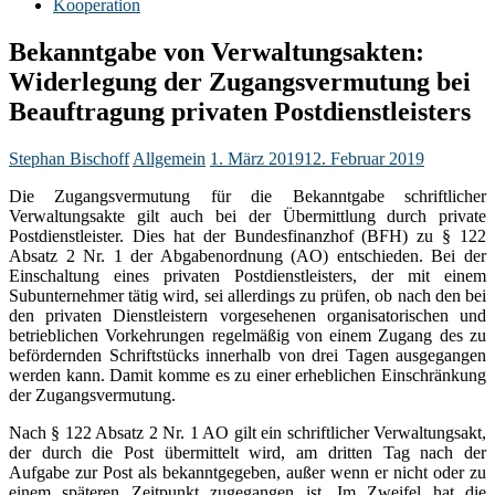
Kooperation
Bekanntgabe von Verwaltungsakten:
Widerlegung der Zugangsvermutung bei
Beauftragung privaten Postdienstleisters
Stephan Bischoff
Allgemein
1. März 2019
12. Februar 2019
Die Zugangsvermutung für die Bekanntgabe schriftlicher
Verwaltungsakte gilt auch bei der Übermittlung durch private
Postdienstleister. Dies hat der Bundesfinanzhof (BFH) zu § 122
Absatz 2 Nr. 1 der Abgabenordnung (AO) entschieden. Bei der
Einschaltung eines privaten Postdienstleisters, der mit einem
Subunternehmer tätig wird, sei allerdings zu prüfen, ob nach den bei
den privaten Dienstleistern vorgesehenen organisatorischen und
betrieblichen Vorkehrungen regelmäßig von einem Zugang des zu
befördernden Schriftstücks innerhalb von drei Tagen ausgegangen
werden kann. Damit komme es zu einer erheblichen Einschränkung
der Zugangsvermutung.
Nach § 122 Absatz 2 Nr. 1 AO gilt ein schriftlicher Verwaltungsakt,
der durch die Post übermittelt wird, am dritten Tag nach der
Aufgabe zur Post als bekanntgegeben, außer wenn er nicht oder zu
einem späteren Zeitpunkt zugegangen ist. Im Zweifel hat die