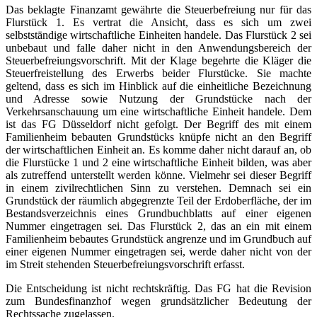
Das beklagte Finanzamt gewährte die Steuerbefreiung nur für das
Flurstück 1. Es vertrat die Ansicht, dass es sich um zwei
selbstständige wirtschaftliche Einheiten handele. Das Flurstück 2 sei
unbebaut und falle daher nicht in den Anwendungsbereich der
Steuerbefreiungsvorschrift. Mit der Klage begehrte die Kläger die
Steuerfreistellung des Erwerbs beider Flurstücke. Sie machte
geltend, dass es sich im Hinblick auf die einheitliche Bezeichnung
und Adresse sowie Nutzung der Grundstücke nach der
Verkehrsanschauung um eine wirtschaftliche Einheit handele. Dem
ist das FG Düsseldorf nicht gefolgt. Der Begriff des mit einem
Familienheim bebauten Grundstücks knüpfe nicht an den Begriff
der wirtschaftlichen Einheit an. Es komme daher nicht darauf an, ob
die Flurstücke 1 und 2 eine wirtschaftliche Einheit bilden, was aber
als zutreffend unterstellt werden könne. Vielmehr sei dieser Begriff
in einem zivilrechtlichen Sinn zu verstehen. Demnach sei ein
Grundstück der räumlich abgegrenzte Teil der Erdoberfläche, der im
Bestandsverzeichnis eines Grundbuchblatts auf einer eigenen
Nummer eingetragen sei. Das Flurstück 2, das an ein mit einem
Familienheim bebautes Grundstück angrenze und im Grundbuch auf
einer eigenen Nummer eingetragen sei, werde daher nicht von der
im Streit stehenden Steuerbefreiungsvorschrift erfasst.
Die Entscheidung ist nicht rechtskräftig. Das FG hat die Revision
zum Bundesfinanzhof wegen grundsätzlicher Bedeutung der
Rechtssache zugelassen.