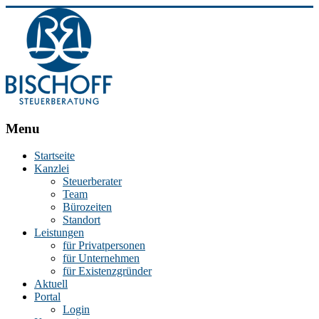
BISCHOFF
Menu
Steuerberatung
Startseite
Kanzlei
Stephan
Steuerberater
Bischoff
Team
|
Bürozeiten
Steuerberater
Standort
in
Leistungen
Essen
für Privatpersonen
für Unternehmen
für Existenzgründer
Aktuell
Portal
Login