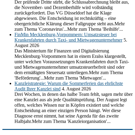
Der prüfende Dritte stirbt, die Schlussabrechnung bleibt aus,
die November- und Dezemberhilfe wird vollständig
zurückgefordert. Das VG Düsseldorf hat die Klage
abgewiesen. Die Entscheidung ist rechtskräftig – eine
obergerichtliche Klärung dieser Fallgruppe steht aus.Mehr
zum Thema 'Coronavirus'...Mehr zum Thema 'Beihilfe'...
FinMin Mecklenburg-Vorpommern: Umsatzsteuer bei
Krankenfahrten durch Taxi- und Mietwagenunternehmer
5.
August 2026
Das Ministerium für Finanzen und Digitalisierung
Mecklenburg-Vorpommern hat in einem Eralss klargestellt,
unter welchen Voraussetzungen Krankenfahrten durch Taxi-
und Mietwagenunternehmer umsatzsteuerbefreit sind oder
dem ermäßigten Steuersatz unterliegen.Mehr zum Thema
'Beförderung'...Mehr zum Thema 'Mietwagen'...
Kanzleistrategie: Warum die Sommerferien das ehrlichste
Audit Ihrer Kanzlei sind
4. August 2026
Drei Wochen, in denen das halbe Team fehlt, sagen mehr über
eine Kanzlei aus als jede Qualitätsprüfung. Der August legt
offen, welches Wissen nur in Köpfen existiert und welche
Entscheidung an einer einzigen Person hängt. Wer diese
Diagnose ernst nimmt, hat seine Agenda für das zweite
Halbjahr.Mehr zum Thema 'Kanzleiorganisation'...