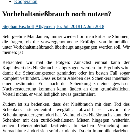
Kooperation
Vorbehaltsnießbrauch noch nutzen?
Stephan Bischoff
Allgemein
16. Juli 2018
12. Juli 2018
Sehr geehrte Mandanten, immer wieder hört man kritische Stimmen,
die fragen, ob die vorweggenommene Erbfolge von Immobilien
unter Vorbehaltsnießbrauch überhaupt angegangen werden soll. Wir
meinen: ja!
Betrachten wir mal die Folgen: Zunächst einmal kann der
Kapitalwert des Nießbrauches abgezogen werden. Im Ergebnis wird
damit die Schenkungsteuer gemindert oder im besten Fall sogar
komplett verhindert. Dass es beim Ableben des Schenkers innerhalb
einer bestimmten Frist nach der Schenkung zu einer gewissen
Nachversteuerung kommen kann, ändert an dem grundsätzlichen
Vorteil nichts, er wird lediglich etwas geschmälert.
Zudem ist zu bedenken, dass der Nießbrauch mit dem Tod des
Schenkers steuerneutral wegfällt, obwohl er zuvor die
Schenkungsteuer gemindert hat. Während des Nießbrauchs kann der
Schenker mit den zurückbehaltenen Mieten hingegen weiterhin
seinen Lebensunterhalt bestreiten. In Sachen Vermietung und
Verpachtung ändert sich spürbar nichts. Da ein Immobiliendarlehen