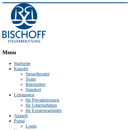
BISCHOFF
Menu
Steuerberatung
Startseite
Kanzlei
Stephan
Steuerberater
Bischoff
Team
|
Bürozeiten
Steuerberater
Standort
in
Leistungen
Essen
für Privatpersonen
für Unternehmen
für Existenzgründer
Aktuell
Portal
Login