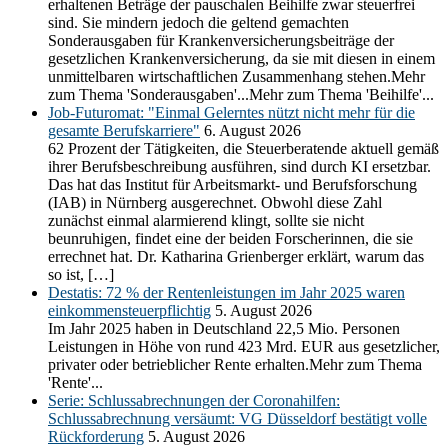
erhaltenen Beträge der pauschalen Beihilfe zwar steuerfrei
sind. Sie mindern jedoch die geltend gemachten
Sonderausgaben für Krankenversicherungsbeiträge der
gesetzlichen Krankenversicherung, da sie mit diesen in einem
unmittelbaren wirtschaftlichen Zusammenhang stehen.Mehr
zum Thema 'Sonderausgaben'...Mehr zum Thema 'Beihilfe'...
Job-Futuromat: "Einmal Gelerntes nützt nicht mehr für die
gesamte Berufskarriere"
6. August 2026
62 Prozent der Tätigkeiten, die Steuerberatende aktuell gemäß
ihrer Berufsbeschreibung ausführen, sind durch KI ersetzbar.
Das hat das Institut für Arbeitsmarkt- und Berufsforschung
(IAB) in Nürnberg ausgerechnet. Obwohl diese Zahl
zunächst einmal alarmierend klingt, sollte sie nicht
beunruhigen, findet eine der beiden Forscherinnen, die sie
errechnet hat. Dr. Katharina Grienberger erklärt, warum das
so ist, […]
Destatis: 72 % der Rentenleistungen im Jahr 2025 waren
einkommensteuerpflichtig
5. August 2026
Im Jahr 2025 haben in Deutschland 22,5 Mio. Personen
Leistungen in Höhe von rund 423 Mrd. EUR aus gesetzlicher,
privater oder betrieblicher Rente erhalten.Mehr zum Thema
'Rente'...
Serie: Schlussabrechnungen der Coronahilfen:
Schlussabrechnung versäumt: VG Düsseldorf bestätigt volle
Rückforderung
5. August 2026