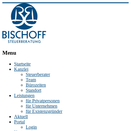
BISCHOFF
Menu
Steuerberatung
Startseite
Kanzlei
Stephan
Steuerberater
Bischoff
Team
|
Bürozeiten
Steuerberater
Standort
in
Leistungen
Essen
für Privatpersonen
für Unternehmen
für Existenzgründer
Aktuell
Portal
Login