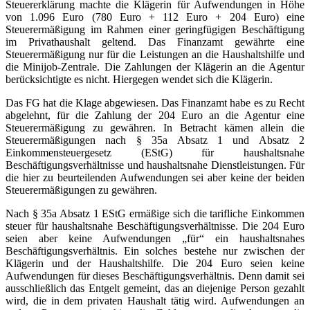
Steuererklärung machte die Klägerin für Aufwendungen in Höhe
von 1.096 Euro (780 Euro + 112 Euro + 204 Euro) eine
Steuerermäßigung im Rahmen einer geringfügigen Beschäftigung
im Privathaushalt geltend. Das Finanzamt gewährte eine
Steuerermäßigung nur für die Leistungen an die Haushaltshilfe und
die Minijob-Zentrale. Die Zahlungen der Klägerin an die Agentur
berücksichtigte es nicht. Hiergegen wendet sich die Klägerin.
Das FG hat die Klage abgewiesen. Das Finanzamt habe es zu Recht
abgelehnt, für die Zahlung der 204 Euro an die Agentur eine
Steuerermäßigung zu gewähren. In Betracht kämen allein die
Steuerermäßigungen nach § 35a Absatz 1 und Absatz 2
Einkommensteuergesetz (EStG) für haushaltsnahe
Beschäftigungsverhältnisse und haushaltsnahe Dienstleistungen. Für
die hier zu beurteilenden Aufwendungen sei aber keine der beiden
Steuerermäßigungen zu gewähren.
Nach § 35a Absatz 1 EStG ermäßige sich die tarifliche Einkommen
steuer für haushaltsnahe Beschäftigungsverhältnisse. Die 204 Euro
seien aber keine Aufwendungen „für“ ein haushaltsnahes
Beschäftigungsverhältnis. Ein solches bestehe nur zwischen der
Klägerin und der Haushaltshilfe. Die 204 Euro seien keine
Aufwendungen für dieses Beschäftigungsverhältnis. Denn damit sei
ausschließlich das Entgelt gemeint, das an diejenige Person gezahlt
wird, die in dem privaten Haushalt tätig wird. Aufwendungen an