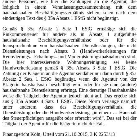
andere Personen, wie hier die Zahlungen an die Agentur, die
lediglich in einem Veranlassungszusammenhang mit dem
haushaltsnahen Beschäftigungsverhältnis stehen, seien nach dem
eindeutigen Text des § 35a Absatz 1 EStG nicht begünstigt.
Gemäß § 35a Absatz 2 Satz 1 EStG ermäßige sich die
Einkommensteuer für andere als in Absatz 1 aufgeführte
haushaltsnahe Beschäftigungsverhältnisse oder für die
Inanspruchnahme von haushaltsnahen Dienstleistungen, die nicht
Dienstleistungen nach Absatz 3 (Handwerkerleistungen für
Renovierungs-, Erhaltungs- und Modernisierungsmaßnahmen) sind.
Die hier interessierende Wohnungsreinigung sei keine
Handwerkerleistung gemäß § 35a Absatz 3 Satz 1 EStG. Die
Zahlung der Klägerin an die Agentur sei daher nur dann durch § 35a
Absatz 2 Satz 1 EStG begünstigt, wenn die Agentur von der
Klägerin haushaltsnah beschäftigt wird oder für sie eine (andere)
haushaltsnahe Dienstleistung erbringt. Eine derartige Haushaltsnähe
weise die Tätigkeit der Agentur jedoch nicht auf. Das ergebe sich
aus § 35a Absatz 4 Satz 1 EStG. Diese Norm verlange nämlich
unter anderem, dass das Beschäftigungsverhältnis, die
Dienstleistung oder die Handwerkerleistung „in einem … Haushalt
des Steuerpflichtigen ausgeübt oder erbracht wird“. Das sei bei der
Tätigkeit der Agentur für die Klägerin nicht der Fall.
Finanzgericht Köln, Urteil vom 21.10.2015, 3 K 2253/13