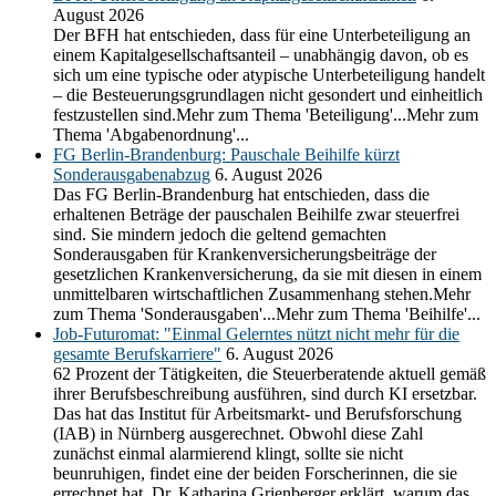
August 2026
Der BFH hat entschieden, dass für eine Unterbeteiligung an
einem Kapitalgesellschaftsanteil – unabhängig davon, ob es
sich um eine typische oder atypische Unterbeteiligung handelt
– die Besteuerungsgrundlagen nicht gesondert und einheitlich
festzustellen sind.Mehr zum Thema 'Beteiligung'...Mehr zum
Thema 'Abgabenordnung'...
FG Berlin-Brandenburg: Pauschale Beihilfe kürzt
Sonderausgabenabzug
6. August 2026
Das FG Berlin-Brandenburg hat entschieden, dass die
erhaltenen Beträge der pauschalen Beihilfe zwar steuerfrei
sind. Sie mindern jedoch die geltend gemachten
Sonderausgaben für Krankenversicherungsbeiträge der
gesetzlichen Krankenversicherung, da sie mit diesen in einem
unmittelbaren wirtschaftlichen Zusammenhang stehen.Mehr
zum Thema 'Sonderausgaben'...Mehr zum Thema 'Beihilfe'...
Job-Futuromat: "Einmal Gelerntes nützt nicht mehr für die
gesamte Berufskarriere"
6. August 2026
62 Prozent der Tätigkeiten, die Steuerberatende aktuell gemäß
ihrer Berufsbeschreibung ausführen, sind durch KI ersetzbar.
Das hat das Institut für Arbeitsmarkt- und Berufsforschung
(IAB) in Nürnberg ausgerechnet. Obwohl diese Zahl
zunächst einmal alarmierend klingt, sollte sie nicht
beunruhigen, findet eine der beiden Forscherinnen, die sie
errechnet hat. Dr. Katharina Grienberger erklärt, warum das