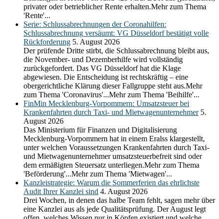
privater oder betrieblicher Rente erhalten.Mehr zum Thema
'Rente'...
Serie: Schlussabrechnungen der Coronahilfen:
Schlussabrechnung versäumt: VG Düsseldorf bestätigt volle
Rückforderung
5. August 2026
Der prüfende Dritte stirbt, die Schlussabrechnung bleibt aus,
die November- und Dezemberhilfe wird vollständig
zurückgefordert. Das VG Düsseldorf hat die Klage
abgewiesen. Die Entscheidung ist rechtskräftig – eine
obergerichtliche Klärung dieser Fallgruppe steht aus.Mehr
zum Thema 'Coronavirus'...Mehr zum Thema 'Beihilfe'...
FinMin Mecklenburg-Vorpommern: Umsatzsteuer bei
Krankenfahrten durch Taxi- und Mietwagenunternehmer
5.
August 2026
Das Ministerium für Finanzen und Digitalisierung
Mecklenburg-Vorpommern hat in einem Eralss klargestellt,
unter welchen Voraussetzungen Krankenfahrten durch Taxi-
und Mietwagenunternehmer umsatzsteuerbefreit sind oder
dem ermäßigten Steuersatz unterliegen.Mehr zum Thema
'Beförderung'...Mehr zum Thema 'Mietwagen'...
Kanzleistrategie: Warum die Sommerferien das ehrlichste
Audit Ihrer Kanzlei sind
4. August 2026
Drei Wochen, in denen das halbe Team fehlt, sagen mehr über
eine Kanzlei aus als jede Qualitätsprüfung. Der August legt
offen, welches Wissen nur in Köpfen existiert und welche