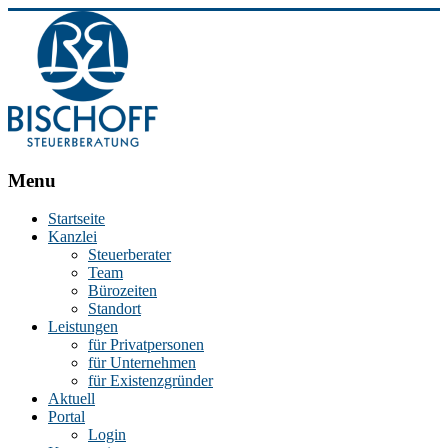
BISCHOFF
Menu
Steuerberatung
Startseite
Kanzlei
Stephan
Steuerberater
Bischoff
Team
|
Bürozeiten
Steuerberater
Standort
in
Leistungen
Essen
für Privatpersonen
für Unternehmen
für Existenzgründer
Aktuell
Portal
Login