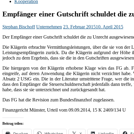
Kooperation
Empfänger einer Gutschrift schuldet die 
Stephan Bischoff
Unternehmen
23. Februar 2015
10. April 2015
Der Empfänger einer Gutschrift schuldet die zu Unrecht ausgewiesene
Die Klägerin erbrachte Vermittlungsleistungen, über die sie von der 
Leistungsempfängerin zurück. Da die Klägerin aufgrund der Höhe i
jedoch zu dem Ergebnis, dass sie die in den Gutschriften ausgewies
Die hiergegen von der Klägerin erhobene Klage wies das FG ab. Für
eingreife, auf deren Anwendung die Klägerin nicht verzichtet habe
Absatz 2 UStG ein. Die in der Literatur umstrittene Frage, wer die 
dass den Empfänger die Steuerschuldnerschaft jedenfalls dann treffe,
habe, dass sie sie unterzeichnet und zurückgesandt hat.
Das FG hat die Revision zum Bundesfinanzhof zugelassen.
Finanzgericht Münster, Urteil vom 09.09.2014, 15 K 2469/134 U
Beitrag teilen:
Drucken
WhatsApp
X
LinkedIn
F