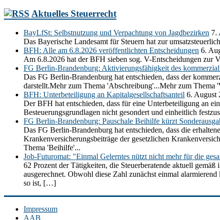
Aktuelles Steuerrecht
BayLfSt: Selbstnutzung und Verpachtung von Jagdbezirken
7.
Das Bayerische Landesamt für Steuern hat zur umsatzsteuerli
BFH: Alle am 6.8.2026 veröffentlichten Entscheidungen
6. Au
Am 6.8.2026 hat der BFH sieben sog. V-Entscheidungen zur V
FG Berlin-Brandenburg: Aktivierungsfähigkeit des kommerziali
Das FG Berlin-Brandenburg hat entschieden, dass der kommerzia
darstellt.Mehr zum Thema 'Abschreibung'...Mehr zum Thema 'Wi
BFH: Unterbeteiligung an Kapitalgesellschaftsanteil
6. August
Der BFH hat entschieden, dass für eine Unterbeteiligung an ein
Besteuerungsgrundlagen nicht gesondert und einheitlich festz
FG Berlin-Brandenburg: Pauschale Beihilfe kürzt Sonderausg
Das FG Berlin-Brandenburg hat entschieden, dass die erhaltene
Krankenversicherungsbeiträge der gesetzlichen Krankenversic
Thema 'Beihilfe'...
Job-Futuromat: "Einmal Gelerntes nützt nicht mehr für die ges
62 Prozent der Tätigkeiten, die Steuerberatende aktuell gemäß 
ausgerechnet. Obwohl diese Zahl zunächst einmal alarmierend kli
so ist, […]
Impressum
AAB