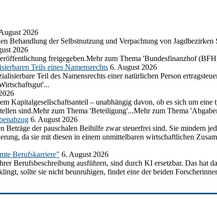
 August 2026
chen Behandlung der Selbstnutzung und Verpachtung von Jagdbezirken
gust 2026
eröffentlichung freigegeben.Mehr zum Thema 'Bundesfinanzhof (BFH)
sierbaren Teils eines Namensrechts
6. August 2026
lisierbare Teil des Namensrechts einer natürlichen Person ertragsteuer
rtschaftsgut'...
 2026
em Kapitalgesellschaftsanteil – unabhängig davon, ob es sich um eine t
ustellen sind.Mehr zum Thema 'Beteiligung'...Mehr zum Thema 'Abgabe
abenabzug
6. August 2026
n Beträge der pauschalen Beihilfe zwar steuerfrei sind. Sie mindern j
herung, da sie mit diesen in einem unmittelbaren wirtschaftlichen Z
amte Berufskarriere"
6. August 2026
ihrer Berufsbeschreibung ausführen, sind durch KI ersetzbar. Das hat d
ngt, sollte sie nicht beunruhigen, findet eine der beiden Forscherinnen