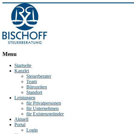
BISCHOFF
Menu
Steuerberatung
Startseite
Kanzlei
Stephan
Steuerberater
Bischoff
Team
|
Bürozeiten
Steuerberater
Standort
in
Leistungen
Essen
für Privatpersonen
für Unternehmen
für Existenzgründer
Aktuell
Portal
Login