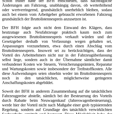
Schon früher hatte der BFH entschieden, dass nachträgliche
Änderungen am Fahrzeug, unabhängig davon, ob werterhöhend
oder wertverringernd, grundsätzlich unerheblich bleiben, sodass
auch bei einem vom Arbeitgeber gebraucht erworbenen Fahrzeug
grundsätzlich der Bruttolistenneupreis anzusetzen ist.
Der BFH folgte auch nicht dem Einwand des Klägers, dass
heutzutage auch Neufahrzeuge praktisch kaum noch zum
ausgewiesenen Bruttolistenneupreis verkauft würden und der
Gesetzgeber deshalb von Verfassungs wegen gehalten sei,
Anpassungen vorzunehmen, etwa durch einen Abschlag vom
Bruttolistenneupreis. Insoweit sei zu berücksichtigen, dass der
Vorteil des Arbeitnehmers nicht nur in der Fahrzeugüberlassung
selbst liege, sondern auch in der Übernahme sämtlicher damit
verbundener Kosten wie Steuern, Versicherungsprämien, Reparatur
und Wartungskosten sowie insbesondere der Treibstoffkosten. Alle
diese Aufwendungen seien ohnehin weder im Bruttolistenneupreis
noch in den tatsächlichen, möglicherweise geringeren
Anschaffungskosten abgebildet.
Soweit der BFH in anderem Zusammenhang auf die tatsächlichen
Fahrzeugpreise abstelle, nämlich bei der Besteuerung des Vorteils
durch Rabatte beim Neuwagenkauf (Jahreswagenbesteuerung),
werde hier der Vorteil nicht nach Maßgabe einer grob typisierenden
Regelung, sondern auf Grundlage des tatsächlich verwirklichten