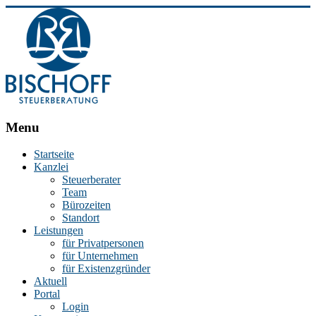
BISCHOFF
Menu
Steuerberatung
Startseite
Kanzlei
Stephan
Steuerberater
Bischoff
Team
|
Bürozeiten
Steuerberater
Standort
in
Leistungen
Essen
für Privatpersonen
für Unternehmen
für Existenzgründer
Aktuell
Portal
Login