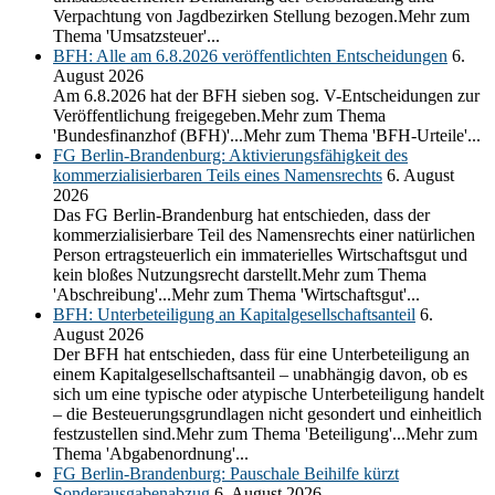
Verpachtung von Jagdbezirken Stellung bezogen.Mehr zum
Thema 'Umsatzsteuer'...
BFH: Alle am 6.8.2026 veröffentlichten Entscheidungen
6.
August 2026
Am 6.8.2026 hat der BFH sieben sog. V-Entscheidungen zur
Veröffentlichung freigegeben.Mehr zum Thema
'Bundesfinanzhof (BFH)'...Mehr zum Thema 'BFH-Urteile'...
FG Berlin-Brandenburg: Aktivierungsfähigkeit des
kommerzialisierbaren Teils eines Namensrechts
6. August
2026
Das FG Berlin-Brandenburg hat entschieden, dass der
kommerzialisierbare Teil des Namensrechts einer natürlichen
Person ertragsteuerlich ein immaterielles Wirtschaftsgut und
kein bloßes Nutzungsrecht darstellt.Mehr zum Thema
'Abschreibung'...Mehr zum Thema 'Wirtschaftsgut'...
BFH: Unterbeteiligung an Kapitalgesellschaftsanteil
6.
August 2026
Der BFH hat entschieden, dass für eine Unterbeteiligung an
einem Kapitalgesellschaftsanteil – unabhängig davon, ob es
sich um eine typische oder atypische Unterbeteiligung handelt
– die Besteuerungsgrundlagen nicht gesondert und einheitlich
festzustellen sind.Mehr zum Thema 'Beteiligung'...Mehr zum
Thema 'Abgabenordnung'...
FG Berlin-Brandenburg: Pauschale Beihilfe kürzt
Sonderausgabenabzug
6. August 2026