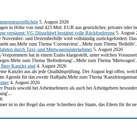
mmensteuerpflichtig
5. August 2026
gen in Höhe von rund 423 Mrd. EUR aus gesetzlicher, privater oder be
ung versäumt: VG Düsseldorf bestätigt volle Rückforderung
5. August
 die November- und Dezemberhilfe wird vollständig zurückgefordert. D
e steht aus.Mehr zum Thema 'Coronavirus'...Mehr zum Thema 'Beihilfe'..
ahrten durch Taxi- und Mietwagenunternehmer
5. August 2026
g-Vorpommern hat in einem Eralss klargestellt, unter welchen Voraus
erliegen.Mehr zum Thema 'Beförderung'...Mehr zum Thema 'Mietwagen'.
Ihrer Kanzlei sind
4. August 2026
ine Kanzlei aus als jede Qualitätsprüfung. Der August legt offen, welc
ine Agenda für das zweite Halbjahr.Mehr zum Thema 'Kanzleiorganisati
ehmer
4. August 2026
 der Praxis sowohl bei Arbeitnehmern als auch bei Arbeitgebern besond
ng'...
26
mer ist in der Regel das erste Schreiben des Staats, das Eltern für ih