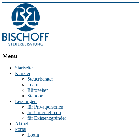
BISCHOFF
Menu
Steuerberatung
Startseite
Kanzlei
Stephan
Steuerberater
Bischoff
Team
|
Bürozeiten
Steuerberater
Standort
in
Leistungen
Essen
für Privatpersonen
für Unternehmen
für Existenzgründer
Aktuell
Portal
Login