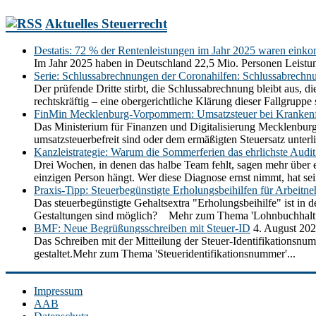
Aktuelles Steuerrecht
Destatis: 72 % der Rentenleistungen im Jahr 2025 waren einko
Im Jahr 2025 haben in Deutschland 22,5 Mio. Personen Leistun
Serie: Schlussabrechnungen der Coronahilfen: Schlussabrechn
Der prüfende Dritte stirbt, die Schlussabrechnung bleibt aus,
rechtskräftig – eine obergerichtliche Klärung dieser Fallgrupp
FinMin Mecklenburg-Vorpommern: Umsatzsteuer bei Krankenf
Das Ministerium für Finanzen und Digitalisierung Mecklenbur
umsatzsteuerbefreit sind oder dem ermäßigten Steuersatz unt
Kanzleistrategie: Warum die Sommerferien das ehrlichste Audit 
Drei Wochen, in denen das halbe Team fehlt, sagen mehr über e
einzigen Person hängt. Wer diese Diagnose ernst nimmt, hat se
Praxis-Tipp: Steuerbegünstigte Erholungsbeihilfen für Arbeitn
Das steuerbegünstigte Gehaltsextra "Erholungsbeihilfe" ist in
Gestaltungen sind möglich? Mehr zum Thema 'Lohnbuchhaltu
BMF: Neue Begrüßungsschreiben mit Steuer-ID
4. August 20
Das Schreiben mit der Mitteilung der Steuer-Identifikationsnum
gestaltet.Mehr zum Thema 'Steueridentifikationsnummer'...
Impressum
AAB