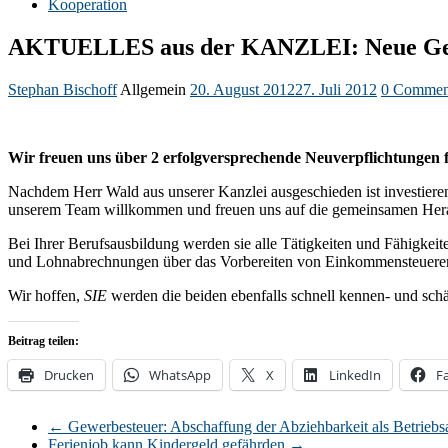
Kooperation
AKTUELLES aus der KANZLEI: Neue Ges
Stephan Bischoff
Allgemein
20. August 2012
27. Juli 2012
0 Commen
AKTUELLES
Wir freuen uns über 2 erfolgversprechende Neuverpflichtungen 
Nachdem Herr Wald aus unserer Kanzlei ausgeschieden ist investieren 
unserem Team willkommen und freuen uns auf die gemeinsamen Heraus
Bei Ihrer Berufsausbildung werden sie alle Tätigkeiten und Fähigkeit
und Lohnabrechnungen über das Vorbereiten von Einkommensteuererklär
Wir hoffen,
SIE
werden die beiden ebenfalls schnell kennen- und sch
Beitrag teilen:
Drucken
WhatsApp
X
LinkedIn
F
←
Gewerbesteuer: Abschaffung der Abziehbarkeit als Betriebs
Ferienjob kann Kindergeld gefährden
→