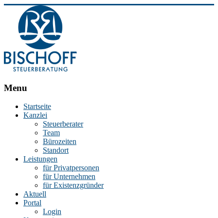
BISCHOFF
Menu
Steuerberatung
Startseite
Kanzlei
Stephan
Steuerberater
Bischoff
Team
|
Bürozeiten
Steuerberater
Standort
in
Leistungen
Essen
für Privatpersonen
für Unternehmen
für Existenzgründer
Aktuell
Portal
Login