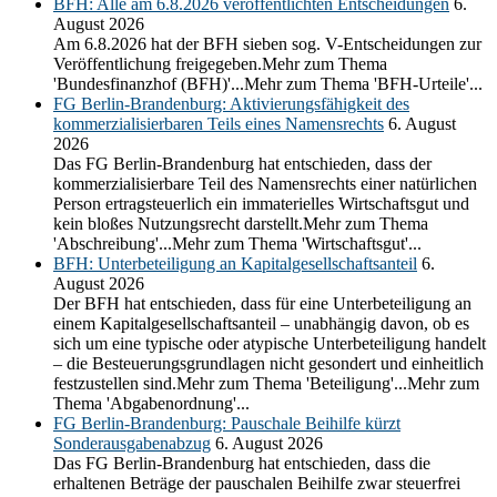
BFH: Alle am 6.8.2026 veröffentlichten Entscheidungen
6.
August 2026
Am 6.8.2026 hat der BFH sieben sog. V-Entscheidungen zur
Veröffentlichung freigegeben.Mehr zum Thema
'Bundesfinanzhof (BFH)'...Mehr zum Thema 'BFH-Urteile'...
FG Berlin-Brandenburg: Aktivierungsfähigkeit des
kommerzialisierbaren Teils eines Namensrechts
6. August
2026
Das FG Berlin-Brandenburg hat entschieden, dass der
kommerzialisierbare Teil des Namensrechts einer natürlichen
Person ertragsteuerlich ein immaterielles Wirtschaftsgut und
kein bloßes Nutzungsrecht darstellt.Mehr zum Thema
'Abschreibung'...Mehr zum Thema 'Wirtschaftsgut'...
BFH: Unterbeteiligung an Kapitalgesellschaftsanteil
6.
August 2026
Der BFH hat entschieden, dass für eine Unterbeteiligung an
einem Kapitalgesellschaftsanteil – unabhängig davon, ob es
sich um eine typische oder atypische Unterbeteiligung handelt
– die Besteuerungsgrundlagen nicht gesondert und einheitlich
festzustellen sind.Mehr zum Thema 'Beteiligung'...Mehr zum
Thema 'Abgabenordnung'...
FG Berlin-Brandenburg: Pauschale Beihilfe kürzt
Sonderausgabenabzug
6. August 2026
Das FG Berlin-Brandenburg hat entschieden, dass die
erhaltenen Beträge der pauschalen Beihilfe zwar steuerfrei