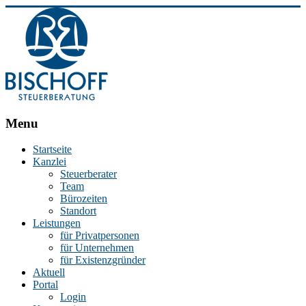
BISCHOFF
Menu
Steuerberatung
Startseite
Kanzlei
Stephan
Steuerberater
Bischoff
Team
|
Bürozeiten
Steuerberater
Standort
in
Leistungen
Essen
für Privatpersonen
für Unternehmen
für Existenzgründer
Aktuell
Portal
Login