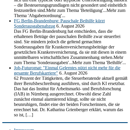
– die Besteuerungsgrundlagen nicht gesondert und einheitlich
festzustellen sind.Mehr zum Thema 'Beteiligung'...Mehr zum
Thema 'Abgabenordnung'...
FG Berlin-Brandenburg: Pauschale Beihilfe kürzt
Sonderausgabenabzug
6. August 2026
Das FG Berlin-Brandenburg hat entschieden, dass die
erhaltenen Beträge der pauschalen Beihilfe zwar steuerfrei
sind. Sie mindern jedoch die geltend gemachten
Sonderausgaben für Krankenversicherungsbeiträge der
gesetzlichen Krankenversicherung, da sie mit diesen in einem
unmittelbaren wirtschaftlichen Zusammenhang stehen.Mehr
zum Thema 'Sonderausgaben'...Mehr zum Thema 'Beihilfe'...
Job-Futuromat: "Einmal Gelerntes nützt nicht mehr für die
gesamte Berufskarriere"
6. August 2026
62 Prozent der Tätigkeiten, die Steuerberatende aktuell gemäß
ihrer Berufsbeschreibung ausführen, sind durch KI ersetzbar.
Das hat das Institut für Arbeitsmarkt- und Berufsforschung
(IAB) in Nürnberg ausgerechnet. Obwohl diese Zahl
zunächst einmal alarmierend klingt, sollte sie nicht
beunruhigen, findet eine der beiden Forscherinnen, die sie
errechnet hat. Dr. Katharina Grienberger erklärt, warum das
so ist, […]