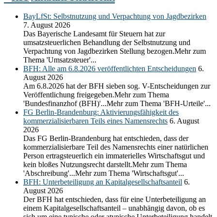
BayLfSt: Selbstnutzung und Verpachtung von Jagdbezirken
7. August 2026
Das Bayerische Landesamt für Steuern hat zur
umsatzsteuerlichen Behandlung der Selbstnutzung und
Verpachtung von Jagdbezirken Stellung bezogen.Mehr zum
Thema 'Umsatzsteuer'...
BFH: Alle am 6.8.2026 veröffentlichten Entscheidungen
6.
August 2026
Am 6.8.2026 hat der BFH sieben sog. V-Entscheidungen zur
Veröffentlichung freigegeben.Mehr zum Thema
'Bundesfinanzhof (BFH)'...Mehr zum Thema 'BFH-Urteile'...
FG Berlin-Brandenburg: Aktivierungsfähigkeit des
kommerzialisierbaren Teils eines Namensrechts
6. August
2026
Das FG Berlin-Brandenburg hat entschieden, dass der
kommerzialisierbare Teil des Namensrechts einer natürlichen
Person ertragsteuerlich ein immaterielles Wirtschaftsgut und
kein bloßes Nutzungsrecht darstellt.Mehr zum Thema
'Abschreibung'...Mehr zum Thema 'Wirtschaftsgut'...
BFH: Unterbeteiligung an Kapitalgesellschaftsanteil
6.
August 2026
Der BFH hat entschieden, dass für eine Unterbeteiligung an
einem Kapitalgesellschaftsanteil – unabhängig davon, ob es
sich um eine typische oder atypische Unterbeteiligung handelt