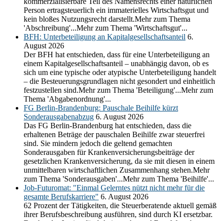
kommerzialisierbare Teil des Namensrechts einer natürlichen
Person ertragsteuerlich ein immaterielles Wirtschaftsgut und
kein bloßes Nutzungsrecht darstellt.Mehr zum Thema
'Abschreibung'...Mehr zum Thema 'Wirtschaftsgut'...
BFH: Unterbeteiligung an Kapitalgesellschaftsanteil
6.
August 2026
Der BFH hat entschieden, dass für eine Unterbeteiligung an
einem Kapitalgesellschaftsanteil – unabhängig davon, ob es
sich um eine typische oder atypische Unterbeteiligung handelt
– die Besteuerungsgrundlagen nicht gesondert und einheitlich
festzustellen sind.Mehr zum Thema 'Beteiligung'...Mehr zum
Thema 'Abgabenordnung'...
FG Berlin-Brandenburg: Pauschale Beihilfe kürzt
Sonderausgabenabzug
6. August 2026
Das FG Berlin-Brandenburg hat entschieden, dass die
erhaltenen Beträge der pauschalen Beihilfe zwar steuerfrei
sind. Sie mindern jedoch die geltend gemachten
Sonderausgaben für Krankenversicherungsbeiträge der
gesetzlichen Krankenversicherung, da sie mit diesen in einem
unmittelbaren wirtschaftlichen Zusammenhang stehen.Mehr
zum Thema 'Sonderausgaben'...Mehr zum Thema 'Beihilfe'...
Job-Futuromat: "Einmal Gelerntes nützt nicht mehr für die
gesamte Berufskarriere"
6. August 2026
62 Prozent der Tätigkeiten, die Steuerberatende aktuell gemäß
ihrer Berufsbeschreibung ausführen, sind durch KI ersetzbar.