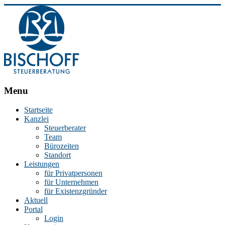
BISCHOFF
Menu
Steuerberatung
Startseite
Kanzlei
Stephan
Steuerberater
Bischoff
Team
|
Bürozeiten
Steuerberater
Standort
in
Leistungen
Essen
für Privatpersonen
für Unternehmen
für Existenzgründer
Aktuell
Portal
Login