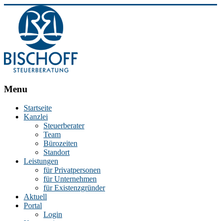
BISCHOFF
Menu
Steuerberatung
Startseite
Kanzlei
Stephan
Steuerberater
Bischoff
Team
|
Bürozeiten
Steuerberater
Standort
in
Leistungen
Essen
für Privatpersonen
für Unternehmen
für Existenzgründer
Aktuell
Portal
Login