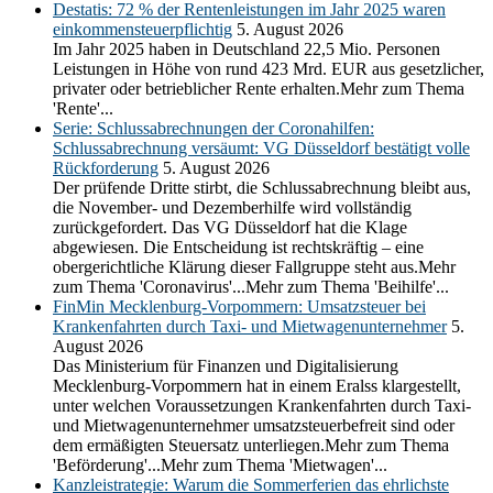
Destatis: 72 % der Rentenleistungen im Jahr 2025 waren
einkommensteuerpflichtig
5. August 2026
Im Jahr 2025 haben in Deutschland 22,5 Mio. Personen
Leistungen in Höhe von rund 423 Mrd. EUR aus gesetzlicher,
privater oder betrieblicher Rente erhalten.Mehr zum Thema
'Rente'...
Serie: Schlussabrechnungen der Coronahilfen:
Schlussabrechnung versäumt: VG Düsseldorf bestätigt volle
Rückforderung
5. August 2026
Der prüfende Dritte stirbt, die Schlussabrechnung bleibt aus,
die November- und Dezemberhilfe wird vollständig
zurückgefordert. Das VG Düsseldorf hat die Klage
abgewiesen. Die Entscheidung ist rechtskräftig – eine
obergerichtliche Klärung dieser Fallgruppe steht aus.Mehr
zum Thema 'Coronavirus'...Mehr zum Thema 'Beihilfe'...
FinMin Mecklenburg-Vorpommern: Umsatzsteuer bei
Krankenfahrten durch Taxi- und Mietwagenunternehmer
5.
August 2026
Das Ministerium für Finanzen und Digitalisierung
Mecklenburg-Vorpommern hat in einem Eralss klargestellt,
unter welchen Voraussetzungen Krankenfahrten durch Taxi-
und Mietwagenunternehmer umsatzsteuerbefreit sind oder
dem ermäßigten Steuersatz unterliegen.Mehr zum Thema
'Beförderung'...Mehr zum Thema 'Mietwagen'...
Kanzleistrategie: Warum die Sommerferien das ehrlichste