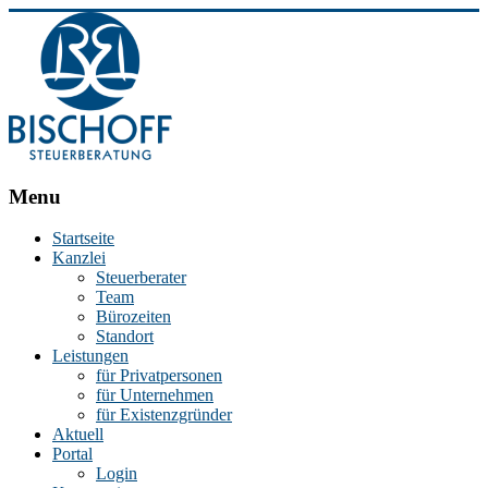
BISCHOFF
Menu
Steuerberatung
Startseite
Kanzlei
Stephan
Steuerberater
Bischoff
Team
|
Bürozeiten
Steuerberater
Standort
in
Leistungen
Essen
für Privatpersonen
für Unternehmen
für Existenzgründer
Aktuell
Portal
Login