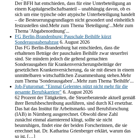
Der BFH hat entschieden, dass für eine Unterbeteiligung an
einem Kapitalgesellschaftsanteil – unabhängig davon, ob es
sich um eine typische oder atypische Unterbeteiligung handelt
– die Besteuerungsgrundlagen nicht gesondert und einheitlich
festzustellen sind.Mehr zum Thema 'Beteiligung'...Mehr zum
Thema 'Abgabenordnung'...
FG Berlin-Brandenburg: Pauschale Beihilfe kürzt
Sonderausgabenabzug
6. August 2026
Das FG Berlin-Brandenburg hat entschieden, dass die
erhaltenen Beträge der pauschalen Beihilfe zwar steuerfrei
sind. Sie mindern jedoch die geltend gemachten
Sonderausgaben für Krankenversicherungsbeiträge der
gesetzlichen Krankenversicherung, da sie mit diesen in einem
unmittelbaren wirtschaftlichen Zusammenhang stehen.Mehr
zum Thema 'Sonderausgaben'...Mehr zum Thema 'Beihilfe'...
Job-Futuromat: "Einmal Gelerntes nützt nicht mehr für die
gesamte Berufskarriere"
6. August 2026
62 Prozent der Tätigkeiten, die Steuerberatende aktuell gemäß
ihrer Berufsbeschreibung ausführen, sind durch KI ersetzbar.
Das hat das Institut für Arbeitsmarkt- und Berufsforschung
(IAB) in Nürnberg ausgerechnet. Obwohl diese Zahl
zunächst einmal alarmierend klingt, sollte sie nicht
beunruhigen, findet eine der beiden Forscherinnen, die sie
errechnet hat. Dr. Katharina Grienberger erklärt, warum das
so ist, […]