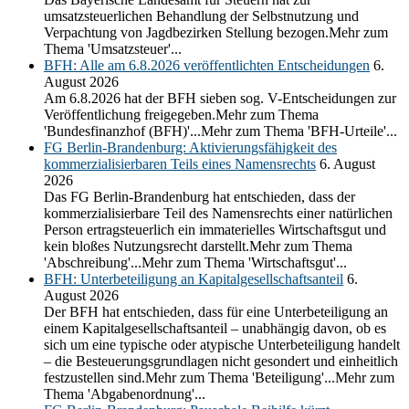
umsatzsteuerlichen Behandlung der Selbstnutzung und
Verpachtung von Jagdbezirken Stellung bezogen.Mehr zum
Thema 'Umsatzsteuer'...
BFH: Alle am 6.8.2026 veröffentlichten Entscheidungen
6.
August 2026
Am 6.8.2026 hat der BFH sieben sog. V-Entscheidungen zur
Veröffentlichung freigegeben.Mehr zum Thema
'Bundesfinanzhof (BFH)'...Mehr zum Thema 'BFH-Urteile'...
FG Berlin-Brandenburg: Aktivierungsfähigkeit des
kommerzialisierbaren Teils eines Namensrechts
6. August
2026
Das FG Berlin-Brandenburg hat entschieden, dass der
kommerzialisierbare Teil des Namensrechts einer natürlichen
Person ertragsteuerlich ein immaterielles Wirtschaftsgut und
kein bloßes Nutzungsrecht darstellt.Mehr zum Thema
'Abschreibung'...Mehr zum Thema 'Wirtschaftsgut'...
BFH: Unterbeteiligung an Kapitalgesellschaftsanteil
6.
August 2026
Der BFH hat entschieden, dass für eine Unterbeteiligung an
einem Kapitalgesellschaftsanteil – unabhängig davon, ob es
sich um eine typische oder atypische Unterbeteiligung handelt
– die Besteuerungsgrundlagen nicht gesondert und einheitlich
festzustellen sind.Mehr zum Thema 'Beteiligung'...Mehr zum
Thema 'Abgabenordnung'...