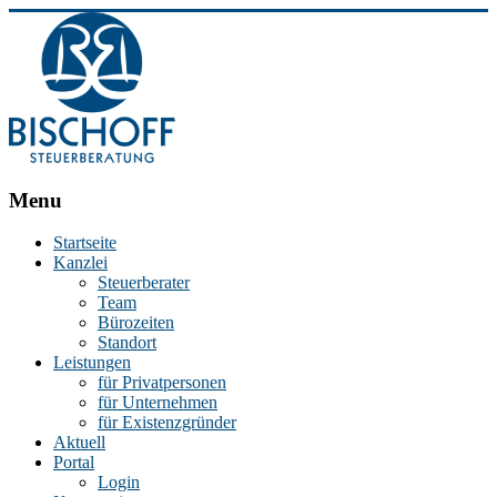
BISCHOFF
Menu
Steuerberatung
Startseite
Kanzlei
Stephan
Steuerberater
Bischoff
Team
|
Bürozeiten
Steuerberater
Standort
in
Leistungen
Essen
für Privatpersonen
für Unternehmen
für Existenzgründer
Aktuell
Portal
Login