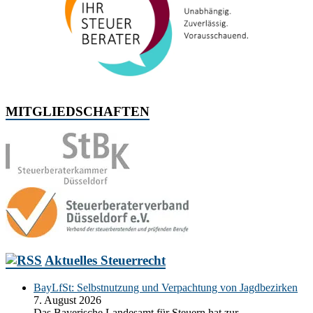
MITGLIEDSCHAFTEN
Aktuelles Steuerrecht
BayLfSt: Selbstnutzung und Verpachtung von Jagdbezirken
7. August 2026
Das Bayerische Landesamt für Steuern hat zur