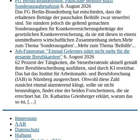
FG Berlin-Brandenburg: Pauschale Beihilfe kürzt
Sonderausgabenabzug
6. August 2026
Das FG Berlin-Brandenburg hat entschieden, dass die
erhaltenen Beträge der pauschalen Beihilfe zwar steuerfrei
sind. Sie mindern jedoch die geltend gemachten
Sonderausgaben für Krankenversicherungsbeiträge der
gesetzlichen Krankenversicherung, da sie mit diesen in einem
unmittelbaren wirtschaftlichen Zusammenhang stehen.Mehr
zum Thema 'Sonderausgaben'...Mehr zum Thema 'Beihilfe'...
Job-Futuromat: "Einmal Gelerntes nützt nicht mehr für die
gesamte Berufskarriere"
6. August 2026
62 Prozent der Tätigkeiten, die Steuerberatende aktuell gemäß
ihrer Berufsbeschreibung ausführen, sind durch KI ersetzbar.
Das hat das Institut für Arbeitsmarkt- und Berufsforschung
(IAB) in Nürnberg ausgerechnet. Obwohl diese Zahl
zunächst einmal alarmierend klingt, sollte sie nicht
beunruhigen, findet eine der beiden Forscherinnen, die sie
errechnet hat. Dr. Katharina Grienberger erklärt, warum das
so ist, […]
Impressum
AAB
Datenschutz
Haftung