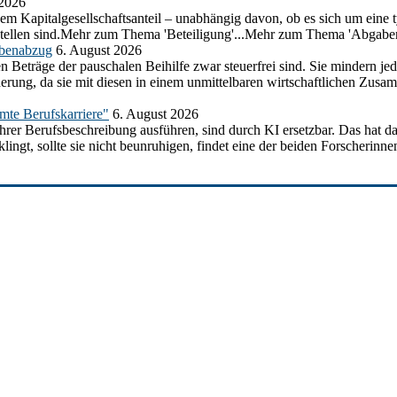
 2026
em Kapitalgesellschaftsanteil – unabhängig davon, ob es sich um eine t
ustellen sind.Mehr zum Thema 'Beteiligung'...Mehr zum Thema 'Abgabe
abenabzug
6. August 2026
n Beträge der pauschalen Beihilfe zwar steuerfrei sind. Sie mindern j
herung, da sie mit diesen in einem unmittelbaren wirtschaftlichen Z
amte Berufskarriere"
6. August 2026
ihrer Berufsbeschreibung ausführen, sind durch KI ersetzbar. Das hat d
ngt, sollte sie nicht beunruhigen, findet eine der beiden Forscherinnen