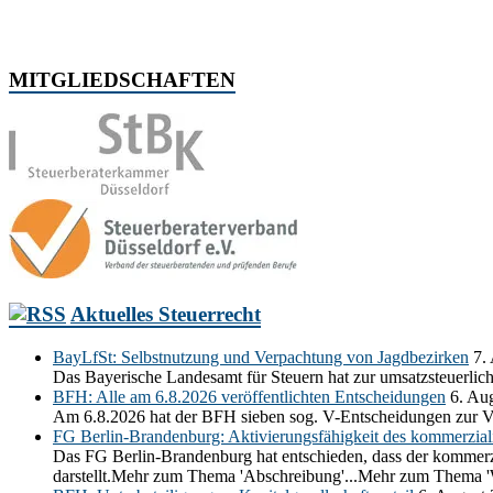
MITGLIEDSCHAFTEN
Aktuelles Steuerrecht
BayLfSt: Selbstnutzung und Verpachtung von Jagdbezirken
7.
Das Bayerische Landesamt für Steuern hat zur umsatzsteuerli
BFH: Alle am 6.8.2026 veröffentlichten Entscheidungen
6. Au
Am 6.8.2026 hat der BFH sieben sog. V-Entscheidungen zur V
FG Berlin-Brandenburg: Aktivierungsfähigkeit des kommerziali
Das FG Berlin-Brandenburg hat entschieden, dass der kommerzia
darstellt.Mehr zum Thema 'Abschreibung'...Mehr zum Thema 'Wi