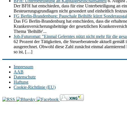
BFH: Unterbeteiligung an Kapitalgesellschaftsanteil
6. August
Der BFH hat entschieden, dass für eine Unterbeteiligung an ein
Besteuerungsgrundlagen nicht gesondert und einheitlich festz
FG Berlin-Brandenburg: Pauschale Beihilfe kürzt Sonderausg
Das FG Berlin-Brandenburg hat entschieden, dass die erhaltene
Krankenversicherungsbeiträge der gesetzlichen Krankenversic
Thema 'Beihilfe'...
Job-Futuromat: "Einmal Gelerntes nützt nicht mehr für die ges
62 Prozent der Tätigkeiten, die Steuerberatende aktuell gemäß 
ausgerechnet. Obwohl diese Zahl zunächst einmal alarmierend kli
so ist, […]
Impressum
AAB
Datenschutz
Haftung
Cookie-Richtlinie (EU)