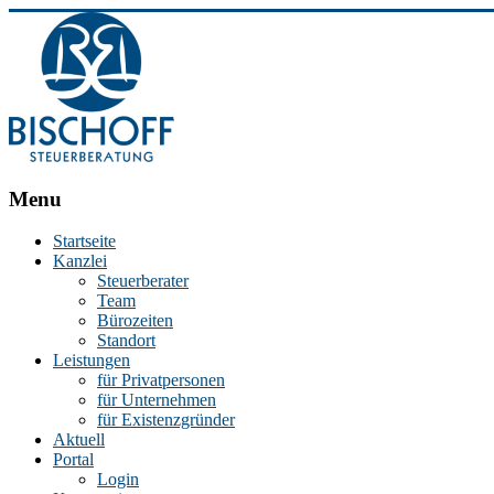
BISCHOFF
Menu
Steuerberatung
Startseite
Kanzlei
Stephan
Steuerberater
Bischoff
Team
|
Bürozeiten
Steuerberater
Standort
in
Leistungen
Essen
für Privatpersonen
für Unternehmen
für Existenzgründer
Aktuell
Portal
Login