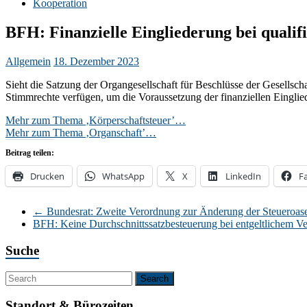
Kooperation
BFH: Finanzielle Eingliederung bei qualif
Allgemein
18. Dezember 2023
Sieht die Satzung der Organgesellschaft für Beschlüsse der Gesellscha
Stimmrechte verfügen, um die Voraussetzung der finanziellen Einglied
Mehr zum Thema ‚Körperschaftsteuer’…
Mehr zum Thema ‚Organschaft’…
Beitrag teilen:
Drucken
WhatsApp
X
LinkedIn
F
←
Bundesrat: Zweite Verordnung zur Änderung der Steueroa
BFH: Keine Durchschnittssatzbesteuerung bei entgeltlichem Verz
Suche
Standort & Bürozeiten