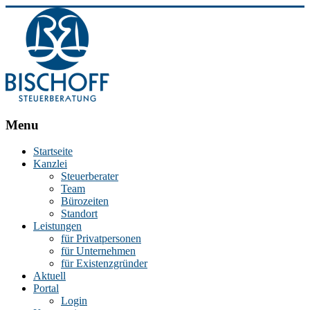
BISCHOFF
Menu
Steuerberatung
Startseite
Kanzlei
Stephan
Steuerberater
Bischoff
Team
|
Bürozeiten
Steuerberater
Standort
in
Leistungen
Essen
für Privatpersonen
für Unternehmen
für Existenzgründer
Aktuell
Portal
Login