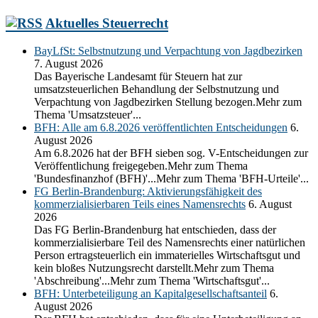
Aktuelles Steuerrecht
BayLfSt: Selbstnutzung und Verpachtung von Jagdbezirken
7. August 2026
Das Bayerische Landesamt für Steuern hat zur
umsatzsteuerlichen Behandlung der Selbstnutzung und
Verpachtung von Jagdbezirken Stellung bezogen.Mehr zum
Thema 'Umsatzsteuer'...
BFH: Alle am 6.8.2026 veröffentlichten Entscheidungen
6.
August 2026
Am 6.8.2026 hat der BFH sieben sog. V-Entscheidungen zur
Veröffentlichung freigegeben.Mehr zum Thema
'Bundesfinanzhof (BFH)'...Mehr zum Thema 'BFH-Urteile'...
FG Berlin-Brandenburg: Aktivierungsfähigkeit des
kommerzialisierbaren Teils eines Namensrechts
6. August
2026
Das FG Berlin-Brandenburg hat entschieden, dass der
kommerzialisierbare Teil des Namensrechts einer natürlichen
Person ertragsteuerlich ein immaterielles Wirtschaftsgut und
kein bloßes Nutzungsrecht darstellt.Mehr zum Thema
'Abschreibung'...Mehr zum Thema 'Wirtschaftsgut'...
BFH: Unterbeteiligung an Kapitalgesellschaftsanteil
6.
August 2026