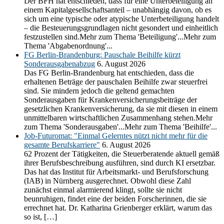
Der BFH hat entschieden, dass für eine Unterbeteiligung an
einem Kapitalgesellschaftsanteil – unabhängig davon, ob es
sich um eine typische oder atypische Unterbeteiligung handelt
– die Besteuerungsgrundlagen nicht gesondert und einheitlich
festzustellen sind.Mehr zum Thema 'Beteiligung'...Mehr zum
Thema 'Abgabenordnung'...
FG Berlin-Brandenburg: Pauschale Beihilfe kürzt
Sonderausgabenabzug
6. August 2026
Das FG Berlin-Brandenburg hat entschieden, dass die
erhaltenen Beträge der pauschalen Beihilfe zwar steuerfrei
sind. Sie mindern jedoch die geltend gemachten
Sonderausgaben für Krankenversicherungsbeiträge der
gesetzlichen Krankenversicherung, da sie mit diesen in einem
unmittelbaren wirtschaftlichen Zusammenhang stehen.Mehr
zum Thema 'Sonderausgaben'...Mehr zum Thema 'Beihilfe'...
Job-Futuromat: "Einmal Gelerntes nützt nicht mehr für die
gesamte Berufskarriere"
6. August 2026
62 Prozent der Tätigkeiten, die Steuerberatende aktuell gemäß
ihrer Berufsbeschreibung ausführen, sind durch KI ersetzbar.
Das hat das Institut für Arbeitsmarkt- und Berufsforschung
(IAB) in Nürnberg ausgerechnet. Obwohl diese Zahl
zunächst einmal alarmierend klingt, sollte sie nicht
beunruhigen, findet eine der beiden Forscherinnen, die sie
errechnet hat. Dr. Katharina Grienberger erklärt, warum das
so ist, […]