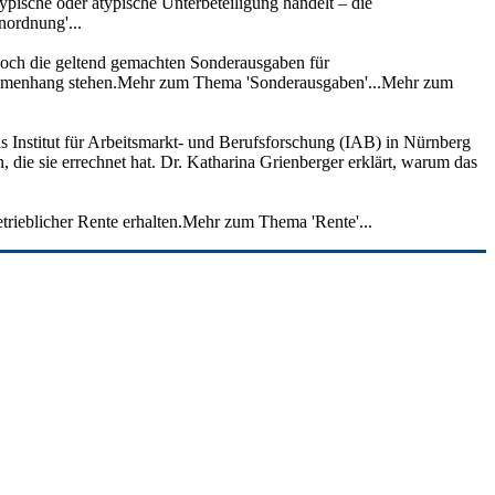
ypische oder atypische Unterbeteiligung handelt – die
nordnung'...
edoch die geltend gemachten Sonderausgaben für
usammenhang stehen.Mehr zum Thema 'Sonderausgaben'...Mehr zum
as Institut für Arbeitsmarkt- und Berufsforschung (IAB) in Nürnberg
, die sie errechnet hat. Dr. Katharina Grienberger erklärt, warum das
trieblicher Rente erhalten.Mehr zum Thema 'Rente'...