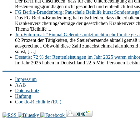
Der BFH hat entschieden, dass für eine Unterbeteiligung an ein
Besteuerungsgrundlagen nicht gesondert und einheitlich festz
FG Berlin-Brandenburg: Pauschale Beihilfe kürzt Sonderausg
Das FG Berlin-Brandenburg hat entschieden, dass die erhaltene
Krankenversicherungsbeiträge der gesetzlichen Krankenversic
Thema 'Beihilfe'...
Job-Futuromat: "Einmal Gelerntes nützt nicht mehr für die ges
62 Prozent der Tätigkeiten, die Steuerberatende aktuell gemäß 
ausgerechnet. Obwohl diese Zahl zunächst einmal alarmierend kli
so ist, […]
Destatis: 72 % der Rentenleistungen im Jahr 2025 waren einko
Im Jahr 2025 haben in Deutschland 22,5 Mio. Personen Leistun
Impressum
AAB
Datenschutz
Haftung
Cookie-Richtlinie (EU)