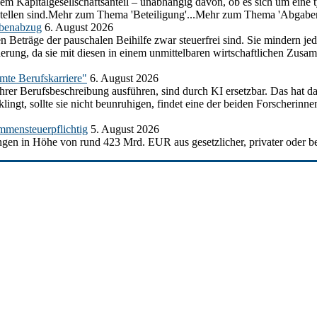
em Kapitalgesellschaftsanteil – unabhängig davon, ob es sich um eine t
ustellen sind.Mehr zum Thema 'Beteiligung'...Mehr zum Thema 'Abgabe
abenabzug
6. August 2026
n Beträge der pauschalen Beihilfe zwar steuerfrei sind. Sie mindern j
herung, da sie mit diesen in einem unmittelbaren wirtschaftlichen Z
amte Berufskarriere"
6. August 2026
ihrer Berufsbeschreibung ausführen, sind durch KI ersetzbar. Das hat d
ngt, sollte sie nicht beunruhigen, findet eine der beiden Forscherinnen
mmensteuerpflichtig
5. August 2026
gen in Höhe von rund 423 Mrd. EUR aus gesetzlicher, privater oder be