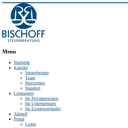
BISCHOFF
Menu
Steuerberatung
Startseite
Kanzlei
Stephan
Steuerberater
Bischoff
Team
|
Bürozeiten
Steuerberater
Standort
in
Leistungen
Essen
für Privatpersonen
für Unternehmen
für Existenzgründer
Aktuell
Portal
Login