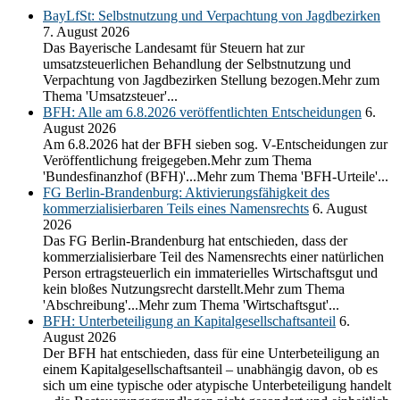
BayLfSt: Selbstnutzung und Verpachtung von Jagdbezirken
7. August 2026
Das Bayerische Landesamt für Steuern hat zur
umsatzsteuerlichen Behandlung der Selbstnutzung und
Verpachtung von Jagdbezirken Stellung bezogen.Mehr zum
Thema 'Umsatzsteuer'...
BFH: Alle am 6.8.2026 veröffentlichten Entscheidungen
6.
August 2026
Am 6.8.2026 hat der BFH sieben sog. V-Entscheidungen zur
Veröffentlichung freigegeben.Mehr zum Thema
'Bundesfinanzhof (BFH)'...Mehr zum Thema 'BFH-Urteile'...
FG Berlin-Brandenburg: Aktivierungsfähigkeit des
kommerzialisierbaren Teils eines Namensrechts
6. August
2026
Das FG Berlin-Brandenburg hat entschieden, dass der
kommerzialisierbare Teil des Namensrechts einer natürlichen
Person ertragsteuerlich ein immaterielles Wirtschaftsgut und
kein bloßes Nutzungsrecht darstellt.Mehr zum Thema
'Abschreibung'...Mehr zum Thema 'Wirtschaftsgut'...
BFH: Unterbeteiligung an Kapitalgesellschaftsanteil
6.
August 2026
Der BFH hat entschieden, dass für eine Unterbeteiligung an
einem Kapitalgesellschaftsanteil – unabhängig davon, ob es
sich um eine typische oder atypische Unterbeteiligung handelt