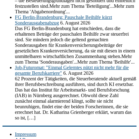
– die Besteuerungsgrundlagen nicht gesondert und einheitlich
festzustellen sind.Mehr zum Thema 'Beteiligung'...Mehr zum
Thema 'Abgabenordnung'...
FG Berlin-Brandenburg: Pauschale Beihilfe kürzt
Sonderausgabenabzug
6. August 2026
Das FG Berlin-Brandenburg hat entschieden, dass die
erhaltenen Beträge der pauschalen Beihilfe zwar steuerfrei
sind. Sie mindern jedoch die geltend gemachten
Sonderausgaben für Krankenversicherungsbeiträge der
gesetzlichen Krankenversicherung, da sie mit diesen in einem
unmittelbaren wirtschaftlichen Zusammenhang stehen.Mehr
zum Thema 'Sonderausgaben'...Mehr zum Thema 'Beihilfe'...
Job-Futuromat: "Einmal Gelerntes nützt nicht mehr für die
gesamte Berufskarriere"
6. August 2026
62 Prozent der Tätigkeiten, die Steuerberatende aktuell gemäß
ihrer Berufsbeschreibung ausführen, sind durch KI ersetzbar.
Das hat das Institut für Arbeitsmarkt- und Berufsforschung
(IAB) in Nürnberg ausgerechnet. Obwohl diese Zahl
zunächst einmal alarmierend klingt, sollte sie nicht
beunruhigen, findet eine der beiden Forscherinnen, die sie
errechnet hat. Dr. Katharina Grienberger erklärt, warum das
so ist, […]
Impressum