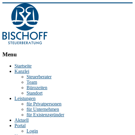
BISCHOFF
Menu
Steuerberatung
Startseite
Kanzlei
Stephan
Steuerberater
Bischoff
Team
|
Bürozeiten
Steuerberater
Standort
in
Leistungen
Essen
für Privatpersonen
für Unternehmen
für Existenzgründer
Aktuell
Portal
Login