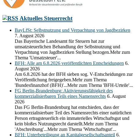
Aktuelles Steuerrecht
BayLfSt: Selbstnutzung und Verpachtung von Jagdbezirken
7. August 2026
Das Bayerische Landesamt für Steuern hat zur
umsatzsteuerlichen Behandlung der Selbstnutzung und
Verpachtung von Jagdbezirken Stellung bezogen.Mehr zum
Thema 'Umsatzsteuer'...
BFH: Alle am 6.8.2026 veröffentlichten Entscheidungen
6.
August 2026
Am 6.8.2026 hat der BFH sieben sog. V-Entscheidungen zur
Veröffentlichung freigegeben.Mehr zum Thema
'Bundesfinanzhof (BFH)'...Mehr zum Thema 'BFH-Urteile'...
FG Berlin-Brandenburg: Aktivierungsfähigkeit des
kommerzialisierbaren Teils eines Namensrechts
6. August
2026
Das FG Berlin-Brandenburg hat entschieden, dass der
kommerzialisierbare Teil des Namensrechts einer natürlichen
Person ertragsteuerlich ein immaterielles Wirtschaftsgut und
kein bloßes Nutzungsrecht darstellt.Mehr zum Thema
'Abschreibung'...Mehr zum Thema 'Wirtschaftsgut'...
BFH: Unterbeteiligung an Kapitalgesellschaftsanteil
6.