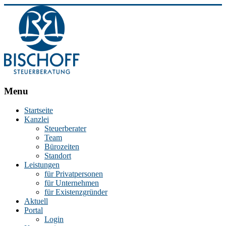
BISCHOFF
Menu
Steuerberatung
Startseite
Kanzlei
Stephan
Steuerberater
Bischoff
Team
|
Bürozeiten
Steuerberater
Standort
in
Leistungen
Essen
für Privatpersonen
für Unternehmen
für Existenzgründer
Aktuell
Portal
Login