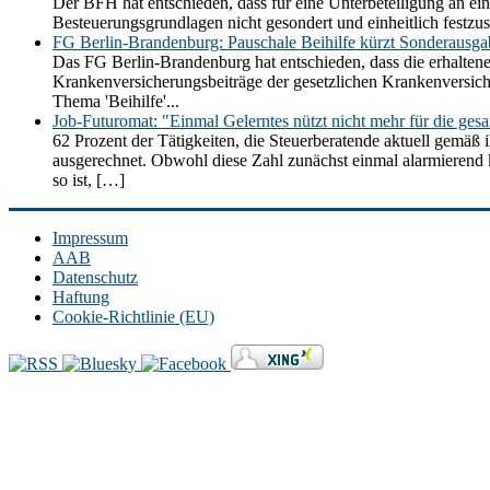
Der BFH hat entschieden, dass für eine Unterbeteiligung an ein
Besteuerungsgrundlagen nicht gesondert und einheitlich festz
FG Berlin-Brandenburg: Pauschale Beihilfe kürzt Sonderausg
Das FG Berlin-Brandenburg hat entschieden, dass die erhaltene
Krankenversicherungsbeiträge der gesetzlichen Krankenversic
Thema 'Beihilfe'...
Job-Futuromat: "Einmal Gelerntes nützt nicht mehr für die ges
62 Prozent der Tätigkeiten, die Steuerberatende aktuell gemäß 
ausgerechnet. Obwohl diese Zahl zunächst einmal alarmierend kli
so ist, […]
Impressum
AAB
Datenschutz
Haftung
Cookie-Richtlinie (EU)