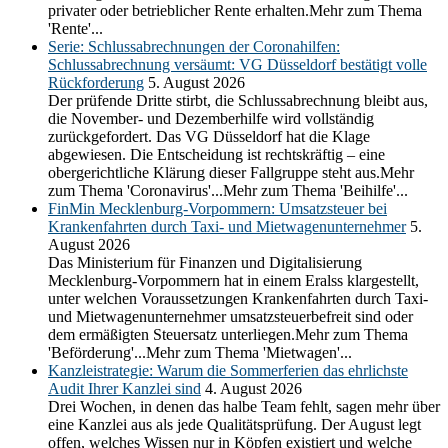
privater oder betrieblicher Rente erhalten.Mehr zum Thema
'Rente'...
Serie: Schlussabrechnungen der Coronahilfen:
Schlussabrechnung versäumt: VG Düsseldorf bestätigt volle
Rückforderung
5. August 2026
Der prüfende Dritte stirbt, die Schlussabrechnung bleibt aus,
die November- und Dezemberhilfe wird vollständig
zurückgefordert. Das VG Düsseldorf hat die Klage
abgewiesen. Die Entscheidung ist rechtskräftig – eine
obergerichtliche Klärung dieser Fallgruppe steht aus.Mehr
zum Thema 'Coronavirus'...Mehr zum Thema 'Beihilfe'...
FinMin Mecklenburg-Vorpommern: Umsatzsteuer bei
Krankenfahrten durch Taxi- und Mietwagenunternehmer
5.
August 2026
Das Ministerium für Finanzen und Digitalisierung
Mecklenburg-Vorpommern hat in einem Eralss klargestellt,
unter welchen Voraussetzungen Krankenfahrten durch Taxi-
und Mietwagenunternehmer umsatzsteuerbefreit sind oder
dem ermäßigten Steuersatz unterliegen.Mehr zum Thema
'Beförderung'...Mehr zum Thema 'Mietwagen'...
Kanzleistrategie: Warum die Sommerferien das ehrlichste
Audit Ihrer Kanzlei sind
4. August 2026
Drei Wochen, in denen das halbe Team fehlt, sagen mehr über
eine Kanzlei aus als jede Qualitätsprüfung. Der August legt
offen, welches Wissen nur in Köpfen existiert und welche