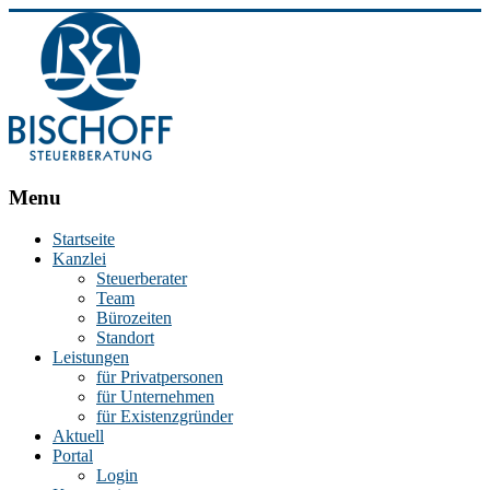
BISCHOFF
Menu
Steuerberatung
Startseite
Kanzlei
Stephan
Steuerberater
Bischoff
Team
|
Bürozeiten
Steuerberater
Standort
in
Leistungen
Essen
für Privatpersonen
für Unternehmen
für Existenzgründer
Aktuell
Portal
Login