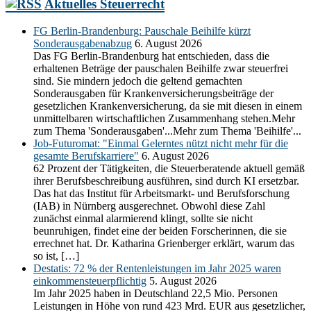
Aktuelles Steuerrecht
FG Berlin-Brandenburg: Pauschale Beihilfe kürzt
Sonderausgabenabzug
6. August 2026
Das FG Berlin-Brandenburg hat entschieden, dass die
erhaltenen Beträge der pauschalen Beihilfe zwar steuerfrei
sind. Sie mindern jedoch die geltend gemachten
Sonderausgaben für Krankenversicherungsbeiträge der
gesetzlichen Krankenversicherung, da sie mit diesen in einem
unmittelbaren wirtschaftlichen Zusammenhang stehen.Mehr
zum Thema 'Sonderausgaben'...Mehr zum Thema 'Beihilfe'...
Job-Futuromat: "Einmal Gelerntes nützt nicht mehr für die
gesamte Berufskarriere"
6. August 2026
62 Prozent der Tätigkeiten, die Steuerberatende aktuell gemäß
ihrer Berufsbeschreibung ausführen, sind durch KI ersetzbar.
Das hat das Institut für Arbeitsmarkt- und Berufsforschung
(IAB) in Nürnberg ausgerechnet. Obwohl diese Zahl
zunächst einmal alarmierend klingt, sollte sie nicht
beunruhigen, findet eine der beiden Forscherinnen, die sie
errechnet hat. Dr. Katharina Grienberger erklärt, warum das
so ist, […]
Destatis: 72 % der Rentenleistungen im Jahr 2025 waren
einkommensteuerpflichtig
5. August 2026
Im Jahr 2025 haben in Deutschland 22,5 Mio. Personen
Leistungen in Höhe von rund 423 Mrd. EUR aus gesetzlicher,