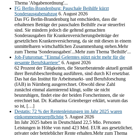
Thema 'Abgabenordnung'...
FG Berlin-Brandenburg: Pauschale Beihilfe kürzt
Sonderausgabenabzug
6. August 2026
Das FG Berlin-Brandenburg hat entschieden, dass die
erhaltenen Beträge der pauschalen Beihilfe zwar steuerfrei
sind. Sie mindern jedoch die geltend gemachten
Sonderausgaben für Krankenversicherungsbeiträge der
gesetzlichen Krankenversicherung, da sie mit diesen in einem
unmittelbaren wirtschaftlichen Zusammenhang stehen.Mehr
zum Thema 'Sonderausgaben'...Mehr zum Thema 'Beihilfe'...
Job-Futuromat: "Einmal Gelerntes nützt nicht mehr für die
gesamte Berufskarriere"
6. August 2026
62 Prozent der Tätigkeiten, die Steuerberatende aktuell gemäß
ihrer Berufsbeschreibung ausführen, sind durch KI ersetzbar.
Das hat das Institut für Arbeitsmarkt- und Berufsforschung
(IAB) in Nürnberg ausgerechnet. Obwohl diese Zahl
zunächst einmal alarmierend klingt, sollte sie nicht
beunruhigen, findet eine der beiden Forscherinnen, die sie
errechnet hat. Dr. Katharina Grienberger erklärt, warum das
so ist, […]
Destatis: 72 % der Rentenleistungen im Jahr 2025 waren
einkommensteuerpflichtig
5. August 2026
Im Jahr 2025 haben in Deutschland 22,5 Mio. Personen
Leistungen in Höhe von rund 423 Mrd. EUR aus gesetzlicher,
privater oder betrieblicher Rente erhalten.Mehr zum Thema