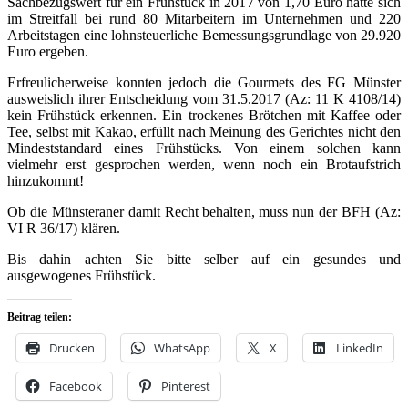
Sachbezugswert für ein Frühstück in 2017 von 1,70 Euro hätte sich
im Streitfall bei rund 80 Mitarbeitern im Unternehmen und 220
Arbeitstagen eine lohnsteuerliche Bemessungsgrundlage von 29.920
Euro ergeben.
Erfreulicherweise konnten jedoch die Gourmets des FG Münster
ausweislich ihrer Entscheidung vom 31.5.2017 (Az: 11 K 4108/14)
kein Frühstück erkennen. Ein trockenes Brötchen mit Kaffee oder
Tee, selbst mit Kakao, erfüllt nach Meinung des Gerichtes nicht den
Mindeststandard eines Frühstücks. Von einem solchen kann
vielmehr erst gesprochen werden, wenn noch ein Brotaufstrich
hinzukommt!
Ob die Münsteraner damit Recht behalten, muss nun der BFH (Az:
VI R 36/17) klären.
Bis dahin achten Sie bitte selber auf ein gesundes und
ausgewogenes Frühstück.
Beitrag teilen:
Drucken
WhatsApp
X
LinkedIn
Facebook
Pinterest