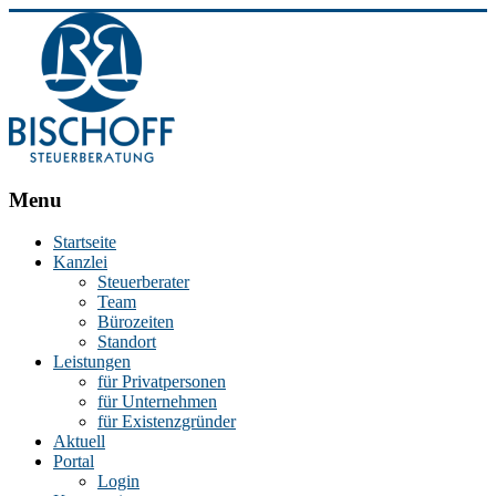
BISCHOFF
Menu
Steuerberatung
Startseite
Kanzlei
Stephan
Steuerberater
Bischoff
Team
|
Bürozeiten
Steuerberater
Standort
in
Leistungen
Essen
für Privatpersonen
für Unternehmen
für Existenzgründer
Aktuell
Portal
Login