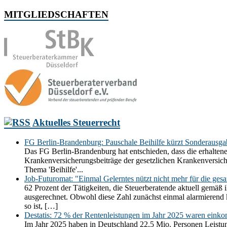
MITGLIEDSCHAFTEN
Aktuelles Steuerrecht
FG Berlin-Brandenburg: Pauschale Beihilfe kürzt Sonderausg
Das FG Berlin-Brandenburg hat entschieden, dass die erhaltene
Krankenversicherungsbeiträge der gesetzlichen Krankenversic
Thema 'Beihilfe'...
Job-Futuromat: "Einmal Gelerntes nützt nicht mehr für die ges
62 Prozent der Tätigkeiten, die Steuerberatende aktuell gemäß 
ausgerechnet. Obwohl diese Zahl zunächst einmal alarmierend kli
so ist, […]
Destatis: 72 % der Rentenleistungen im Jahr 2025 waren einko
Im Jahr 2025 haben in Deutschland 22,5 Mio. Personen Leistun