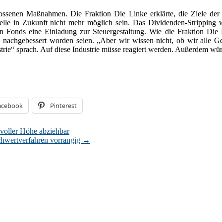
lossenen Maßnahmen. Die Fraktion Die Linke erklärte, die Ziele de
lle in Zukunft nicht mehr möglich sein. Das Dividenden-Stripping 
von Fonds eine Einladung zur Steuergestaltung. Wie die Fraktion Di
nachgebessert worden seien. „Aber wir wissen nicht, ob wir alle Gest
ustrie“ sprach. Auf diese Industrie müsse reagiert werden. Außerdem w
acebook
Pinterest
voller Höhe abziehbar
chwertverfahren vorrangig
→