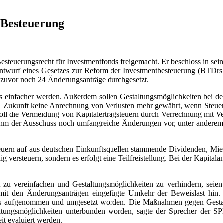
 Besteuerung
teuerungsrecht für Investmentfonds freigemacht. Er beschloss in sei
rf eines Gesetzes zur Reform der Investmentbesteuerung (BTDrs. 1
n zuvor noch 24 Änderungsanträge durchgesetzt.
s einfacher werden. Außerdem sollen Gestaltungsmöglichkeiten bei de
 Zukunft keine Anrechnung von Verlusten mehr gewährt, wenn Steuerpf
soll die Vermeidung von Kapitalertragsteuern durch Verrechnung mit V
hm der Ausschuss noch umfangreiche Änderungen vor, unter anderem
euern auf aus deutschen Einkunftsquellen stammende Dividenden, Mie
 versteuern, sondern es erfolgt eine Teilfreistellung. Bei der Kapitala
 zu vereinfachen und Gestaltungsmöglichkeiten zu verhindern, seien 
mit den Änderungsanträgen eingefügte Umkehr der Beweislast hin. 
es aufgenommen und umgesetzt worden. Die Maßnahmen gegen Gestalt
taltungsmöglichkeiten unterbunden worden, sagte der Sprecher der SP
eit evaluiert werden.