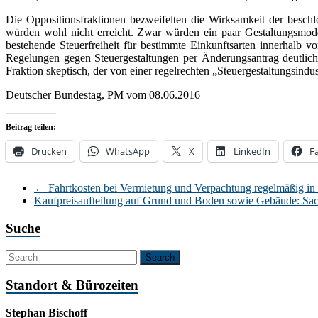
Die Oppositionsfraktionen bezweifelten die Wirksamkeit der besch
würden wohl nicht erreicht. Zwar würden ein paar Gestaltungsmode
bestehende Steuerfreiheit für bestimmte Einkunftsarten innerhalb 
Regelungen gegen Steuergestaltungen per Änderungsantrag deutlich 
Fraktion skeptisch, der von einer regelrechten „Steuergestaltungsind
Deutscher Bundestag, PM vom 08.06.2016
Beitrag teilen:
Drucken
WhatsApp
X
LinkedIn
F
←
Fahrtkosten bei Vermietung und Verpachtung regelmäßig in 
Kaufpreisaufteilung auf Grund und Boden sowie Gebäude: Sa
Suche
Standort & Bürozeiten
Stephan Bischoff