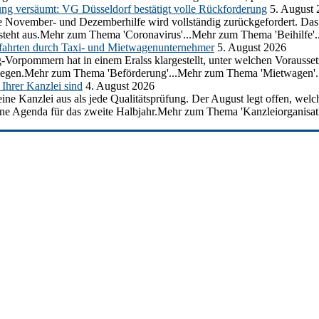
ung versäumt: VG Düsseldorf bestätigt volle Rückforderung
5. August
 die November- und Dezemberhilfe wird vollständig zurückgefordert. D
e steht aus.Mehr zum Thema 'Coronavirus'...Mehr zum Thema 'Beihilfe'..
ahrten durch Taxi- und Mietwagenunternehmer
5. August 2026
g-Vorpommern hat in einem Eralss klargestellt, unter welchen Voraus
erliegen.Mehr zum Thema 'Beförderung'...Mehr zum Thema 'Mietwagen'.
Ihrer Kanzlei sind
4. August 2026
ine Kanzlei aus als jede Qualitätsprüfung. Der August legt offen, welc
ine Agenda für das zweite Halbjahr.Mehr zum Thema 'Kanzleiorganisati