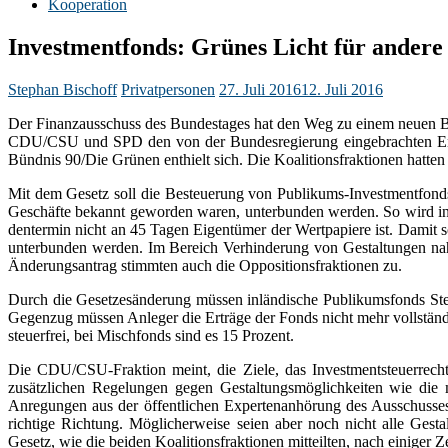
Kooperation
Investmentfonds: Grünes Licht für andere
Stephan Bischoff
Privatpersonen
27. Juli 2016
12. Juli 2016
Der Finanzausschuss des Bundestages hat den Weg zu einem neuen Bes
CDU/CSU und SPD den von der Bundesregierung eingebrachten Entwu
Bündnis 90/Die Grünen enthielt sich. Die Koalitionsfraktionen hatte
Mit dem Gesetz soll die Besteuerung von Publikums-Investmentfond
Geschäfte bekannt geworden waren, unterbunden werden. So wird in
dentermin nicht an 45 Tagen Eigentümer der Wertpapiere ist. Damit 
unterbunden werden. Im Bereich Verhinderung von Gestaltungen na
Änderungsantrag stimmten auch die Oppositionsfraktionen zu.
Durch die Gesetzesänderung müssen inländische Publikumsfonds St
Gegenzug müssen Anleger die Erträge der Fonds nicht mehr vollständig
steuerfrei, bei Mischfonds sind es 15 Prozent.
Die CDU/CSU-Fraktion meint, die Ziele, das Investmentsteuerrecht
zusätzlichen Regelungen gegen Gestaltungsmöglichkeiten wie die 
Anregungen aus der öffentlichen Expertenanhörung des Ausschuss
richtige Richtung. Möglicherweise seien aber noch nicht alle Ges
Gesetz, wie die beiden Koalitionsfraktionen mitteilten, nach einiger Z