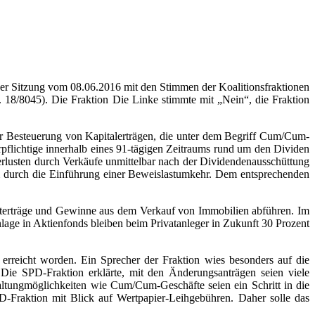
ner Sitzung vom 08.06.2016 mit den Stimmen der Koalitionsfraktionen
8/8045). Die Fraktion Die Linke stimmte mit „Nein“, die Fraktion
r Besteuerung von Kapitalerträgen, die unter dem Begriff Cum/Cum-
lichtige innerhalb eines 91-tägigen Zeitraums rund um den Dividen
erlusten durch Verkäufe unmittelbar nach der Dividendenausschüttung
 durch die Einführung einer Beweislastumkehr. Dem entsprechenden
terträge und Gewinne aus dem Verkauf von Immobilien abführen. Im
nlage in Aktienfonds bleiben beim Privatanleger in Zukunft 30 Prozent
erreicht worden. Ein Sprecher der Fraktion wies besonders auf die
Die SPD-Fraktion erklärte, mit den Änderungsanträgen seien viele
ungmöglichkeiten wie Cum/Cum-Geschäfte seien ein Schritt in die
D-Fraktion mit Blick auf Wertpapier-Leihgebühren. Daher solle das