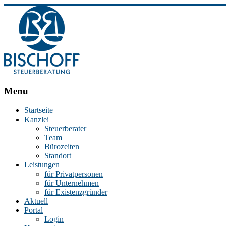
BISCHOFF
Menu
Steuerberatung
Startseite
Kanzlei
Stephan
Steuerberater
Bischoff
Team
|
Bürozeiten
Steuerberater
Standort
in
Leistungen
Essen
für Privatpersonen
für Unternehmen
für Existenzgründer
Aktuell
Portal
Login