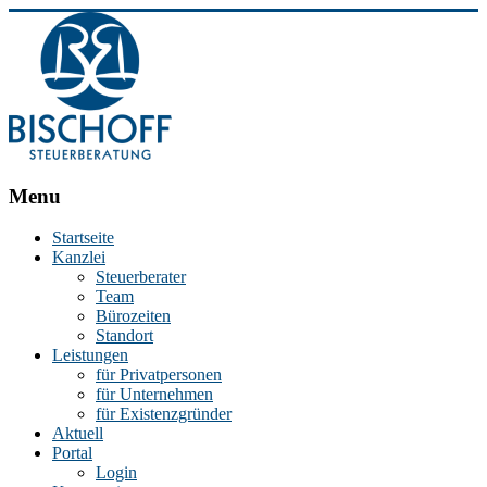
BISCHOFF
Menu
Steuerberatung
Startseite
Kanzlei
Stephan
Steuerberater
Bischoff
Team
|
Bürozeiten
Steuerberater
Standort
in
Leistungen
Essen
für Privatpersonen
für Unternehmen
für Existenzgründer
Aktuell
Portal
Login