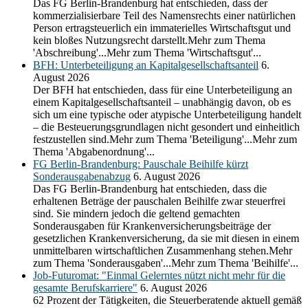
Das FG Berlin-Brandenburg hat entschieden, dass der
kommerzialisierbare Teil des Namensrechts einer natürlichen
Person ertragsteuerlich ein immaterielles Wirtschaftsgut und
kein bloßes Nutzungsrecht darstellt.Mehr zum Thema
'Abschreibung'...Mehr zum Thema 'Wirtschaftsgut'...
BFH: Unterbeteiligung an Kapitalgesellschaftsanteil
6.
August 2026
Der BFH hat entschieden, dass für eine Unterbeteiligung an
einem Kapitalgesellschaftsanteil – unabhängig davon, ob es
sich um eine typische oder atypische Unterbeteiligung handelt
– die Besteuerungsgrundlagen nicht gesondert und einheitlich
festzustellen sind.Mehr zum Thema 'Beteiligung'...Mehr zum
Thema 'Abgabenordnung'...
FG Berlin-Brandenburg: Pauschale Beihilfe kürzt
Sonderausgabenabzug
6. August 2026
Das FG Berlin-Brandenburg hat entschieden, dass die
erhaltenen Beträge der pauschalen Beihilfe zwar steuerfrei
sind. Sie mindern jedoch die geltend gemachten
Sonderausgaben für Krankenversicherungsbeiträge der
gesetzlichen Krankenversicherung, da sie mit diesen in einem
unmittelbaren wirtschaftlichen Zusammenhang stehen.Mehr
zum Thema 'Sonderausgaben'...Mehr zum Thema 'Beihilfe'...
Job-Futuromat: "Einmal Gelerntes nützt nicht mehr für die
gesamte Berufskarriere"
6. August 2026
62 Prozent der Tätigkeiten, die Steuerberatende aktuell gemäß