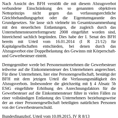
Nach Ansicht des BFH verstößt die mit diesem Abzugsverbot
verbundene Einschränkung des so genannten objektiven
Nettoprinzips nicht gegen das verfassungsrechtliche
Gleichbehandlungsgebot oder die Eigentumsgarantie des
Grundgesetzes. Sie lasse sich vielmehr im Gesamtzusammenhang
mit den steuerlichen Entlastungen, die zugleich durch das
Unternehmensteuerreformgesetz 2008 eingeführt worden sind,
hinreichend sachlich begründen. Dies habe der I. Senat des BFH
bereits mit Urteil vom 16.01.2014 (I R 21/12) für
Kapitalgesellschaften entschieden, bei denen durch das
Abzugsverbot eine Doppelbelastung des Gewinns mit Körperschaft-
und Gewerbesteuer eintritt.
Demgegenüber werde bei Personenunternehmen die Gewerbesteuer
teilweise auf die Einkommensteuer des Unternehmers angerechnet.
Für diese Unternehmen, hier eine Personengesellschaft, bestätigt der
BFH mit dem jetzigen Urteil die Verfassungsmäßigkeit des
Abzugsverbots. Insbesondere die gleichzeitig mit § 4 Absatz 5b
EStG eingeführte Erhöhung des Anrechnungsfaktors für die
Gewerbesteuer auf die Einkommensteuer führe in vielen Fällen zu
einer vollständigen Entlastung des Unternehmers beziehungsweise
der an einer Personengesellschaft beteiligten natürlichen Personen
von der Gewerbesteuerschuld.
Bundesfinanzhof, Urteil vom 10.09.2015, IV R 8/13