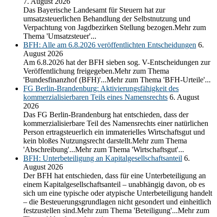
7. August 2026
Das Bayerische Landesamt für Steuern hat zur
umsatzsteuerlichen Behandlung der Selbstnutzung und
Verpachtung von Jagdbezirken Stellung bezogen.Mehr zum
Thema 'Umsatzsteuer'...
BFH: Alle am 6.8.2026 veröffentlichten Entscheidungen
6.
August 2026
Am 6.8.2026 hat der BFH sieben sog. V-Entscheidungen zur
Veröffentlichung freigegeben.Mehr zum Thema
'Bundesfinanzhof (BFH)'...Mehr zum Thema 'BFH-Urteile'...
FG Berlin-Brandenburg: Aktivierungsfähigkeit des
kommerzialisierbaren Teils eines Namensrechts
6. August
2026
Das FG Berlin-Brandenburg hat entschieden, dass der
kommerzialisierbare Teil des Namensrechts einer natürlichen
Person ertragsteuerlich ein immaterielles Wirtschaftsgut und
kein bloßes Nutzungsrecht darstellt.Mehr zum Thema
'Abschreibung'...Mehr zum Thema 'Wirtschaftsgut'...
BFH: Unterbeteiligung an Kapitalgesellschaftsanteil
6.
August 2026
Der BFH hat entschieden, dass für eine Unterbeteiligung an
einem Kapitalgesellschaftsanteil – unabhängig davon, ob es
sich um eine typische oder atypische Unterbeteiligung handelt
– die Besteuerungsgrundlagen nicht gesondert und einheitlich
festzustellen sind.Mehr zum Thema 'Beteiligung'...Mehr zum