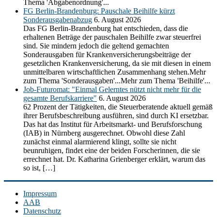
Thema 'Abgabenordnung'...
FG Berlin-Brandenburg: Pauschale Beihilfe kürzt
Sonderausgabenabzug
6. August 2026
Das FG Berlin-Brandenburg hat entschieden, dass die
erhaltenen Beträge der pauschalen Beihilfe zwar steuerfrei
sind. Sie mindern jedoch die geltend gemachten
Sonderausgaben für Krankenversicherungsbeiträge der
gesetzlichen Krankenversicherung, da sie mit diesen in einem
unmittelbaren wirtschaftlichen Zusammenhang stehen.Mehr
zum Thema 'Sonderausgaben'...Mehr zum Thema 'Beihilfe'...
Job-Futuromat: "Einmal Gelerntes nützt nicht mehr für die
gesamte Berufskarriere"
6. August 2026
62 Prozent der Tätigkeiten, die Steuerberatende aktuell gemäß
ihrer Berufsbeschreibung ausführen, sind durch KI ersetzbar.
Das hat das Institut für Arbeitsmarkt- und Berufsforschung
(IAB) in Nürnberg ausgerechnet. Obwohl diese Zahl
zunächst einmal alarmierend klingt, sollte sie nicht
beunruhigen, findet eine der beiden Forscherinnen, die sie
errechnet hat. Dr. Katharina Grienberger erklärt, warum das
so ist, […]
Impressum
AAB
Datenschutz