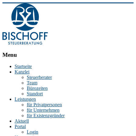
BISCHOFF
Menu
Steuerberatung
Startseite
Kanzlei
Stephan
Steuerberater
Bischoff
Team
|
Bürozeiten
Steuerberater
Standort
in
Leistungen
Essen
für Privatpersonen
für Unternehmen
für Existenzgründer
Aktuell
Portal
Login