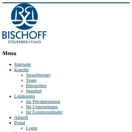
BISCHOFF
Menu
Steuerberatung
Startseite
Kanzlei
Stephan
Steuerberater
Bischoff
Team
|
Bürozeiten
Steuerberater
Standort
in
Leistungen
Essen
für Privatpersonen
für Unternehmen
für Existenzgründer
Aktuell
Portal
Login