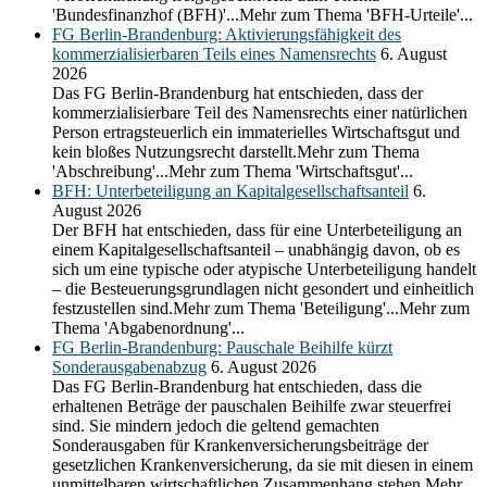
'Bundesfinanzhof (BFH)'...Mehr zum Thema 'BFH-Urteile'...
FG Berlin-Brandenburg: Aktivierungsfähigkeit des
kommerzialisierbaren Teils eines Namensrechts
6. August
2026
Das FG Berlin-Brandenburg hat entschieden, dass der
kommerzialisierbare Teil des Namensrechts einer natürlichen
Person ertragsteuerlich ein immaterielles Wirtschaftsgut und
kein bloßes Nutzungsrecht darstellt.Mehr zum Thema
'Abschreibung'...Mehr zum Thema 'Wirtschaftsgut'...
BFH: Unterbeteiligung an Kapitalgesellschaftsanteil
6.
August 2026
Der BFH hat entschieden, dass für eine Unterbeteiligung an
einem Kapitalgesellschaftsanteil – unabhängig davon, ob es
sich um eine typische oder atypische Unterbeteiligung handelt
– die Besteuerungsgrundlagen nicht gesondert und einheitlich
festzustellen sind.Mehr zum Thema 'Beteiligung'...Mehr zum
Thema 'Abgabenordnung'...
FG Berlin-Brandenburg: Pauschale Beihilfe kürzt
Sonderausgabenabzug
6. August 2026
Das FG Berlin-Brandenburg hat entschieden, dass die
erhaltenen Beträge der pauschalen Beihilfe zwar steuerfrei
sind. Sie mindern jedoch die geltend gemachten
Sonderausgaben für Krankenversicherungsbeiträge der
gesetzlichen Krankenversicherung, da sie mit diesen in einem
unmittelbaren wirtschaftlichen Zusammenhang stehen.Mehr