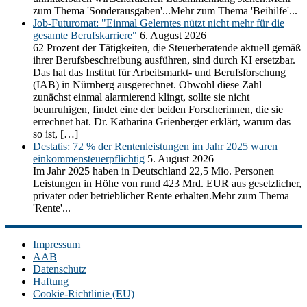
zum Thema 'Sonderausgaben'...Mehr zum Thema 'Beihilfe'...
Job-Futuromat: "Einmal Gelerntes nützt nicht mehr für die
gesamte Berufskarriere"
6. August 2026
62 Prozent der Tätigkeiten, die Steuerberatende aktuell gemäß
ihrer Berufsbeschreibung ausführen, sind durch KI ersetzbar.
Das hat das Institut für Arbeitsmarkt- und Berufsforschung
(IAB) in Nürnberg ausgerechnet. Obwohl diese Zahl
zunächst einmal alarmierend klingt, sollte sie nicht
beunruhigen, findet eine der beiden Forscherinnen, die sie
errechnet hat. Dr. Katharina Grienberger erklärt, warum das
so ist, […]
Destatis: 72 % der Rentenleistungen im Jahr 2025 waren
einkommensteuerpflichtig
5. August 2026
Im Jahr 2025 haben in Deutschland 22,5 Mio. Personen
Leistungen in Höhe von rund 423 Mrd. EUR aus gesetzlicher,
privater oder betrieblicher Rente erhalten.Mehr zum Thema
'Rente'...
Impressum
AAB
Datenschutz
Haftung
Cookie-Richtlinie (EU)